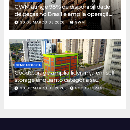
GWM atinge 98% de disponibilidade
de peças no Brasil e amplia operação
logística em Cajamar
30 DE MARÇO DE 2026
GWM
SEM CATEGORIA
GoodStorage amplia liderança em self
storage enquanto categoria se
consolida em São Paulo
30 DE MARÇO DE 2026
GOODSTORAGE