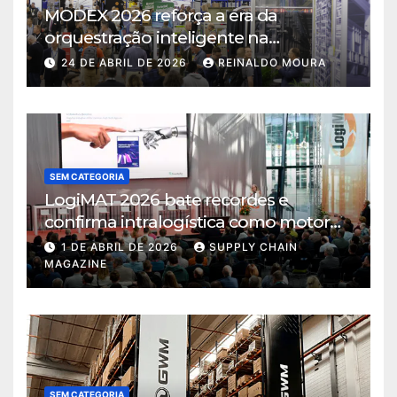
MODEX 2026 reforça a era da
orquestração inteligente na
intralogística
24 DE ABRIL DE 2026
REINALDO MOURA
SEM CATEGORIA
LogiMAT 2026 bate recordes e
confirma intralogística como motor
de decisão em tempos de incerteza
1 DE ABRIL DE 2026
SUPPLY CHAIN
MAGAZINE
SEM CATEGORIA