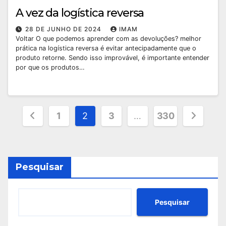
A vez da logística reversa
28 DE JUNHO DE 2024
IMAM
Voltar O que podemos aprender com as devoluções? melhor
prática na logística reversa é evitar antecipadamente que o
produto retorne. Sendo isso improvável, é importante entender
por que os produtos…
Paginação
1
2
3
…
330
de
posts
Pesquisar
Pesquisar