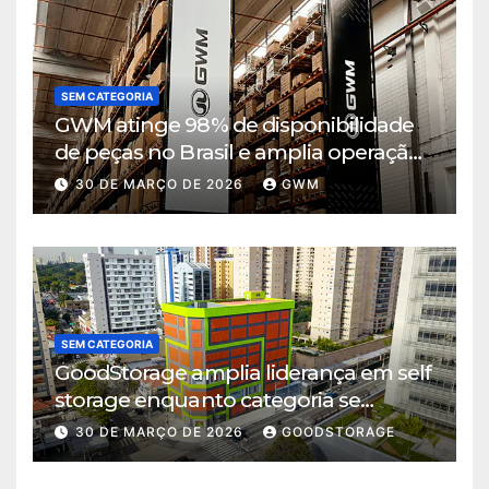
SEM CATEGORIA
GWM atinge 98% de disponibilidade
de peças no Brasil e amplia operação
logística em Cajamar
30 DE MARÇO DE 2026
GWM
SEM CATEGORIA
GoodStorage amplia liderança em self
storage enquanto categoria se
consolida em São Paulo
30 DE MARÇO DE 2026
GOODSTORAGE