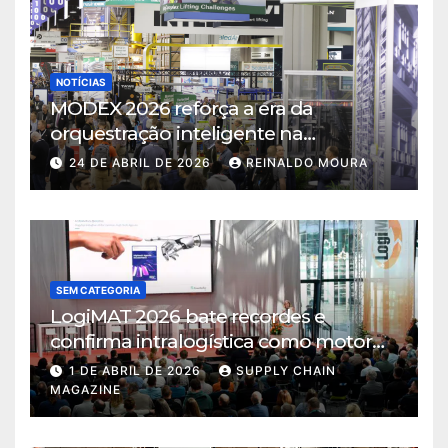
NOTÍCIAS
MODEX 2026 reforça a era da
orquestração inteligente na
intralogística
24 DE ABRIL DE 2026
REINALDO MOURA
SEM CATEGORIA
LogiMAT 2026 bate recordes e
confirma intralogística como motor
de decisão em tempos de incerteza
1 DE ABRIL DE 2026
SUPPLY CHAIN
MAGAZINE