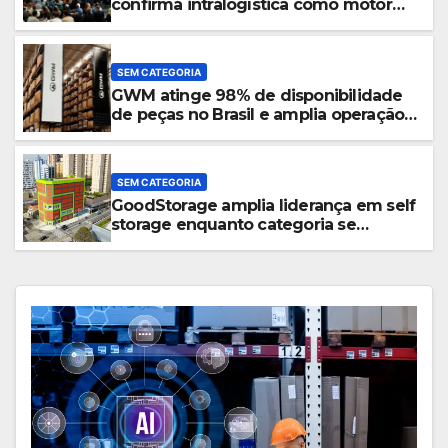
confirma intralogística como motor
de decisão em tempos de incerteza
SEM CATEGORIA
GWM atinge 98% de disponibilidade
de peças no Brasil e amplia operação
logística em Cajamar
SEM CATEGORIA
GoodStorage amplia liderança em self
storage enquanto categoria se
consolida em São Paulo