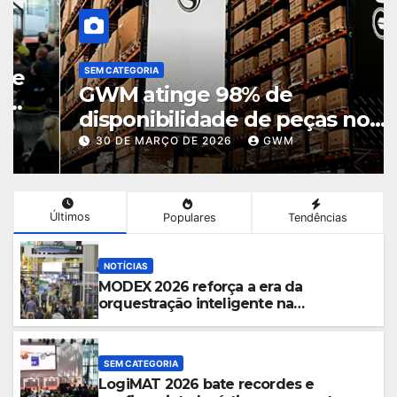
SEM CATEGORIA
GWM atinge 98% de
disponibilidade de peças no
Brasil e amplia operação
30 DE MARÇO DE 2026
GWM
logística em Cajamar
Últimos
Populares
Tendências
NOTÍCIAS
MODEX 2026 reforça a era da
orquestração inteligente na
intralogística
SEM CATEGORIA
LogiMAT 2026 bate recordes e