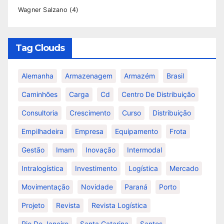
Wagner Salzano
(4)
Tag Clouds
Alemanha
Armazenagem
Armazém
Brasil
Caminhões
Carga
Cd
Centro De Distribuição
Consultoria
Crescimento
Curso
Distribuição
Empilhadeira
Empresa
Equipamento
Frota
Gestão
Imam
Inovação
Intermodal
Intralogística
Investimento
Logística
Mercado
Movimentação
Novidade
Paraná
Porto
Projeto
Revista
Revista Logística
Rio De Janeiro
Santa Catarina
Santos