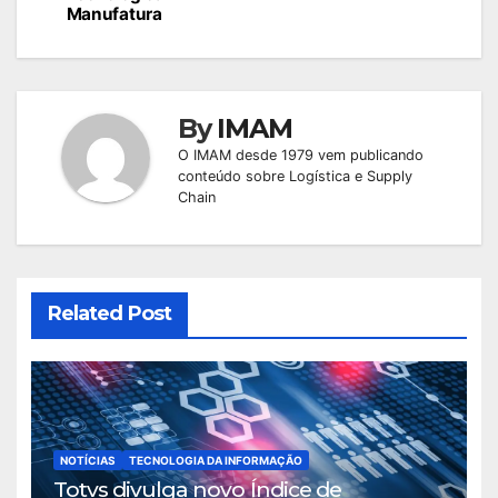
Post
Manufatura
By
IMAM
O IMAM desde 1979 vem publicando
conteúdo sobre Logística e Supply
Chain
Related Post
NOTÍCIAS
TECNOLOGIA DA INFORMAÇÃO
Totvs divulga novo Índice de