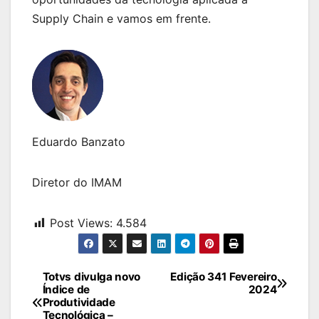
Supply Chain e vamos em frente.
Eduardo Banzato
Diretor do IMAM
Post Views:
4.584
Navegação
Totvs divulga novo
Edição 341 Fevereiro
Índice de
2024
de
Produtividade
Tecnológica –