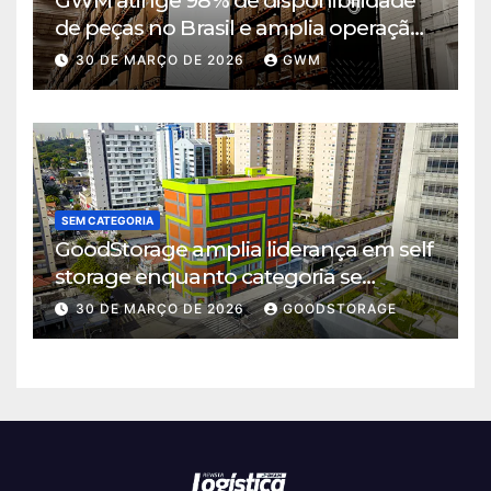
GWM atinge 98% de disponibilidade
de peças no Brasil e amplia operação
logística em Cajamar
30 DE MARÇO DE 2026
GWM
SEM CATEGORIA
GoodStorage amplia liderança em self
storage enquanto categoria se
consolida em São Paulo
30 DE MARÇO DE 2026
GOODSTORAGE