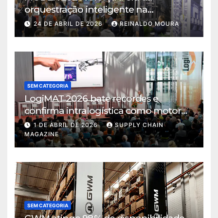
orquestração inteligente na
intralogística
24 DE ABRIL DE 2026
REINALDO MOURA
SEM CATEGORIA
LogiMAT 2026 bate recordes e
confirma intralogística como motor
de decisão em tempos de incerteza
1 DE ABRIL DE 2026
SUPPLY CHAIN
MAGAZINE
SEM CATEGORIA