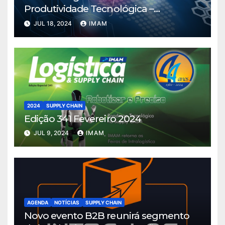
Produtividade Tecnológica –
Manufatura
JUL 18, 2024
IMAM
2024
SUPPLY CHAIN
Edição 341 Fevereiro 2024
JUL 9, 2024
IMAM
AGENDA
NOTÍCIAS
SUPPLY CHAIN
Novo evento B2B reunirá segmento