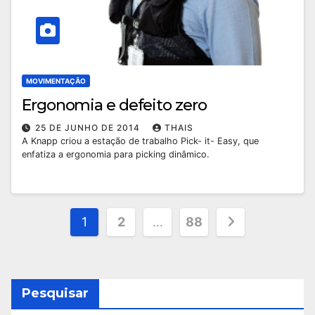
MOVIMENTAÇÃO
Ergonomia e defeito zero
25 DE JUNHO DE 2014
THAIS
A Knapp criou a estação de trabalho Pick- it- Easy, que
enfatiza a ergonomia para picking dinâmico.
Paginação
1
2
…
88
de
posts
Pesquisar