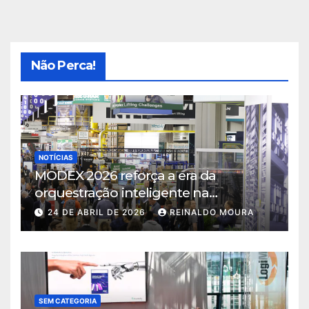
Não Perca!
NOTÍCIAS
MODEX 2026 reforça a era da
orquestração inteligente na
intralogística
24 DE ABRIL DE 2026
REINALDO MOURA
SEM CATEGORIA