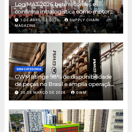
LogiMAT 2026 bate recordes e
confirma intralogística como motor
de decisão em tempos de incerteza
1 DE ABRIL DE 2026
SUPPLY CHAIN
MAGAZINE
SEM CATEGORIA
GWM atinge 98% de disponibilidade
de peças no Brasil e amplia operação
logística em Cajamar
30 DE MARÇO DE 2026
GWM