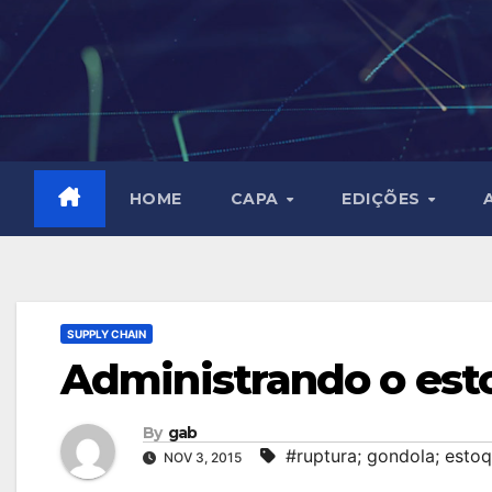
Skip
to
content
HOME
CAPA
EDIÇÕES
SUPPLY CHAIN
Administrando o est
By
gab
#ruptura; gondola; esto
NOV 3, 2015