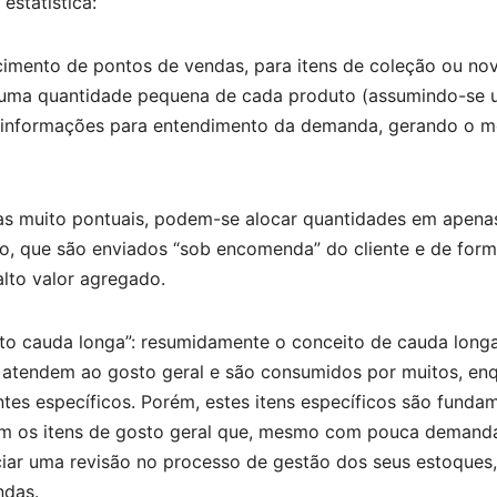
estatística:
cimento de pontos de vendas, para itens de coleção ou no
om uma quantidade pequena de cada produto (assumindo-se
nham informações para entendimento da demanda, gerando o 
as muito pontuais, podem-se alocar quantidades em apena
ão, que são enviados “sob encomenda” do cliente e de for
alto valor agregado.
to cauda longa”: resumidamente o conceito de cauda long
 atendem ao gosto geral e são consumidos por muitos, en
tes específicos. Porém, estes itens específicos são funda
em os itens de gosto geral que, mesmo com pouca demand
iciar uma revisão no processo de gestão dos seus estoques,
ndas.