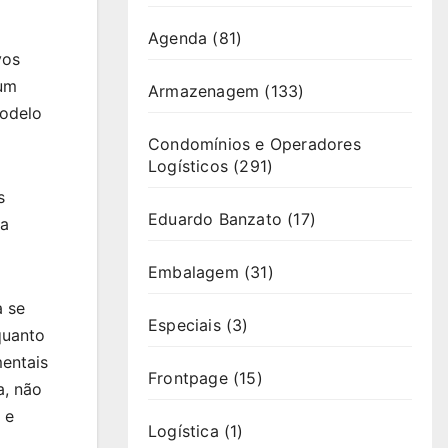
Agenda
(81)
vos
 um
Armazenagem
(133)
modelo
Condomínios e Operadores
Logísticos
(291)
s
Eduardo Banzato
(17)
ma
Embalagem
(31)
a se
Especiais
(3)
quanto
mentais
Frontpage
(15)
a, não
 e
Logística
(1)