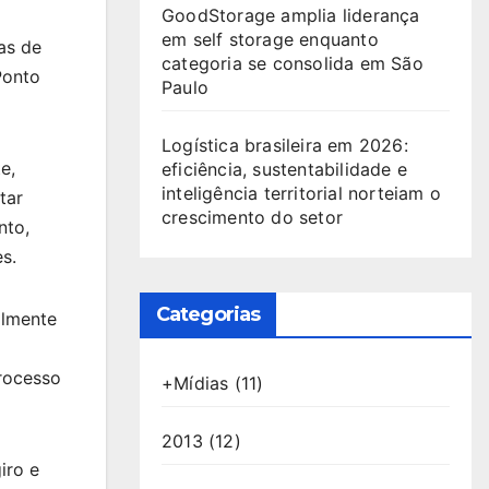
GoodStorage amplia liderança
em self storage enquanto
as de
categoria se consolida em São
Ponto
Paulo
Logística brasileira em 2026:
e,
eficiência, sustentabilidade e
inteligência territorial norteiam o
tar
crescimento do setor
nto,
s.
Categorias
almente
rocesso
+Mídias
(11)
2013
(12)
iro e