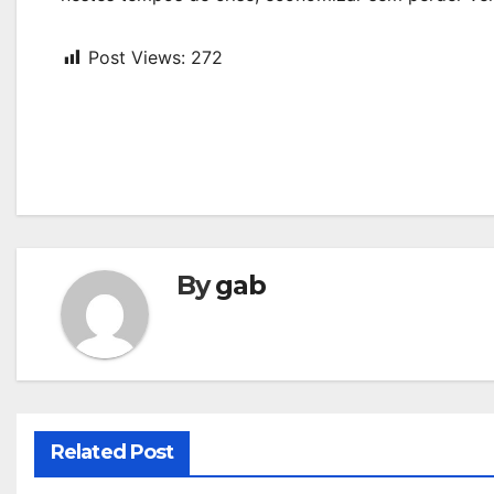
Post Views:
272
Navegação
de
Post
By
gab
Related Post