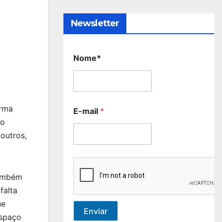
Newsletter
Nome*
orma
E-mail
*
ão
outros,
também
falta
ue
Enviar
espaço