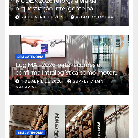
MODEX 2026 reforça a era da
orquestração inteligente na
intralogística
24 DE ABRIL DE 2026
REINALDO MOURA
SEM CATEGORIA
LogiMAT 2026 bate recordes e
confirma intralogística como motor
de decisão em tempos de incerteza
1 DE ABRIL DE 2026
SUPPLY CHAIN
MAGAZINE
SEM CATEGORIA