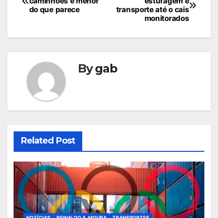
caminhões é menor
estufagem e
de
do que parece
transporte até o cais
monitorados
Post
By
gab
Related Post
NOTÍCIAS
REINALDO A. MOURA
TRANSPORTES