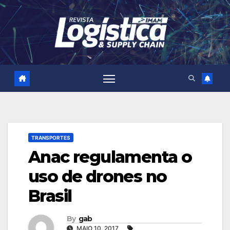
Skip
to
content
TRANSPORTES
Anac regulamenta o
uso de drones no
Brasil
By
gab
MAIO 10, 2017