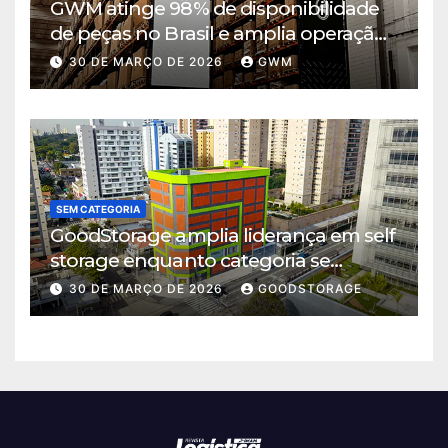
GWM atinge 98% de disponibilidade
de peças no Brasil e amplia operação
logística em Cajamar
30 DE MARÇO DE 2026
GWM
SEM CATEGORIA
GoodStorage amplia liderança em self
storage enquanto categoria se
consolida em São Paulo
30 DE MARÇO DE 2026
GOODSTORAGE