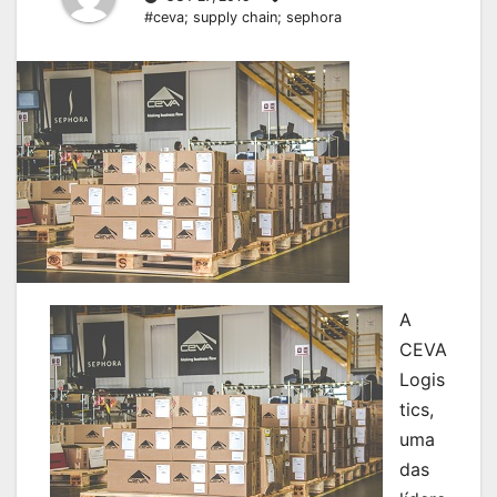
#ceva; supply chain; sephora
A
CEVA
Logis
tics,
uma
das