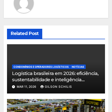
Related Post
CONDOMÍNIOS E OPERADORES LOGÍSTICOS
NOTÍCIAS
Logística brasileira em 2026: eficiência,
sustentabilidade e inteligência
territorial norteiam o crescimento do
MAR 11, 2026
GILSON SCHILIS
setor