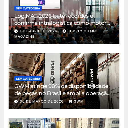
SEM CATEGORIA
LogiMAT 2026 bate recordes e
confirma intralogística como motor
de decisão em tempos de incerteza
1 DE ABRIL DE 2026
SUPPLY CHAIN
MAGAZINE
SEM CATEGORIA
GWM atinge 98% de disponibilidade
de peças no Brasil e amplia operação
logística em Cajamar
30 DE MARÇO DE 2026
GWM