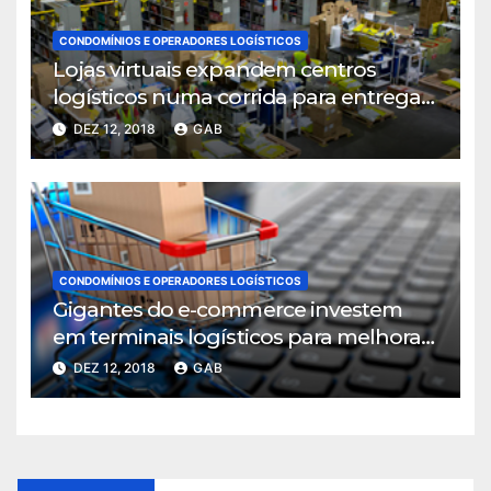
CONDOMÍNIOS E OPERADORES LOGÍSTICOS
Lojas virtuais expandem centros
logísticos numa corrida para entregar
mais rápido
DEZ 12, 2018
GAB
CONDOMÍNIOS E OPERADORES LOGÍSTICOS
Gigantes do e-commerce investem
em terminais logísticos para melhorar
ritmo de entregas
DEZ 12, 2018
GAB