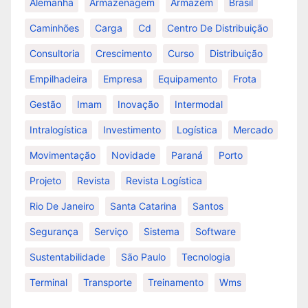
Alemanha
Armazenagem
Armazém
Brasil
Caminhões
Carga
Cd
Centro De Distribuição
Consultoria
Crescimento
Curso
Distribuição
Empilhadeira
Empresa
Equipamento
Frota
Gestão
Imam
Inovação
Intermodal
Intralogística
Investimento
Logística
Mercado
Movimentação
Novidade
Paraná
Porto
Projeto
Revista
Revista Logística
Rio De Janeiro
Santa Catarina
Santos
Segurança
Serviço
Sistema
Software
Sustentabilidade
São Paulo
Tecnologia
Terminal
Transporte
Treinamento
Wms