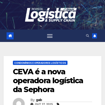
Skip
to
content
CONDOMÍNIOS E OPERADORES LOGÍSTICOS
CEVA é a nova
operadora logística
da Sephora
By
gab
OUT 27, 2015