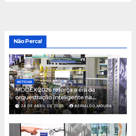
Não Perca!
NOTÍCIAS
MODEX 2026 reforça a era da
orquestração inteligente na
intralogística
24 DE ABRIL DE 2026
REINALDO MOURA