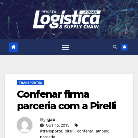
Skip
to
content
TRANSPORTES
Confenar firma
parceria com a Pirelli
By
gab
OUT 15, 2015
#transporte; pirelli; confenar; ambev;
parceria