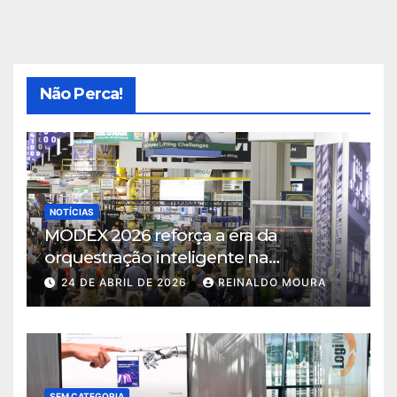
Não Perca!
NOTÍCIAS
MODEX 2026 reforça a era da
orquestração inteligente na
intralogística
24 DE ABRIL DE 2026
REINALDO MOURA
SEM CATEGORIA