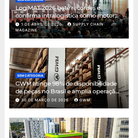
LogiMAT 2026 bate recordes e
confirma intralogística como motor
de decisão em tempos de incerteza
1 DE ABRIL DE 2026
SUPPLY CHAIN
MAGAZINE
SEM CATEGORIA
GWM atinge 98% de disponibilidade
de peças no Brasil e amplia operação
logística em Cajamar
30 DE MARÇO DE 2026
GWM