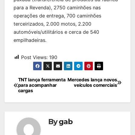
para a Revenda), 2750 caminhões nas
operações de entrega, 700 caminhões
terceirizados, 2.000 motos, 2.200
automóveis/utilitários e cerca de 540
empilhadeiras.
Post Views:
190
Navegação
TNT lança ferramenta
Mercedes lança novos
para acompanhar
veículos comerciais
de
cargas
Post
By
gab