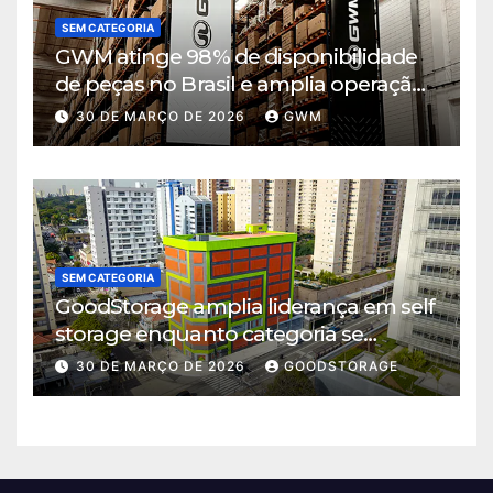
SEM CATEGORIA
GWM atinge 98% de disponibilidade
de peças no Brasil e amplia operação
logística em Cajamar
30 DE MARÇO DE 2026
GWM
SEM CATEGORIA
GoodStorage amplia liderança em self
storage enquanto categoria se
consolida em São Paulo
30 DE MARÇO DE 2026
GOODSTORAGE