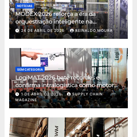
NOTÍCIAS
MODEX 2026 reforça a era da
orquestração inteligente na
intralogística
24 DE ABRIL DE 2026
REINALDO MOURA
SEM CATEGORIA
LogiMAT 2026 bate recordes e
confirma intralogística como motor
de decisão em tempos de incerteza
1 DE ABRIL DE 2026
SUPPLY CHAIN
MAGAZINE