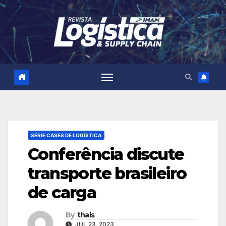
Skip
to
content
SÉRIE CASES DE LOGÍSTICA
Conferência discute
transporte brasileiro
de carga
By
thais
JUL 23, 2023