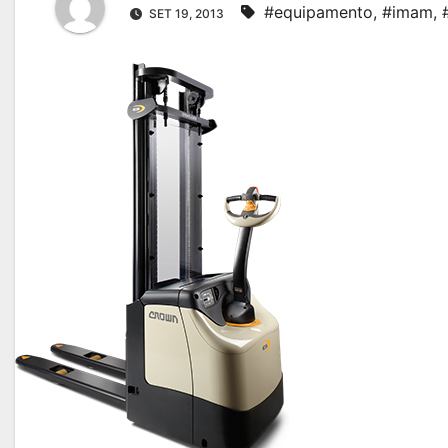
#equipamento
,
#imam
,
SET 19, 2013