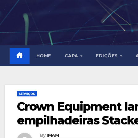
Skip
to
content
HOME
CAPA
EDIÇÕES
SERVIÇOS
Crown Equipment lan
empilhadeiras Stack
By
IMAM