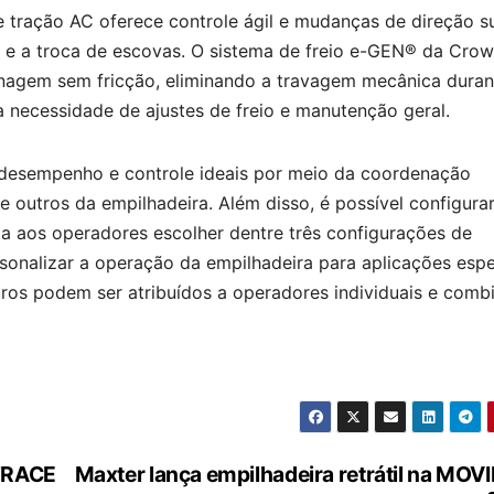
e tração AC oferece controle ágil e mudanças de direção s
 e a troca de escovas. O sistema de freio e-GEN® da Cro
renagem sem fricção, eliminando a travagem mecânica duran
 necessidade de ajustes de freio e manutenção geral.
 desempenho e controle ideais por meio da coordenação
o e outros da empilhadeira. Além disso, é possível configura
ta aos operadores escolher dentre três configurações de
nalizar a operação da empilhadeira para aplicações espe
uros podem ser atribuídos a operadores individuais e comb
 TRACE
Maxter lança empilhadeira retrátil na MO