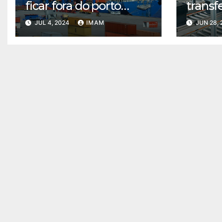
ficar fora do porto
transf
organizado de Santos
carga
JUL 4, 2024
IMAM
JUN 28,