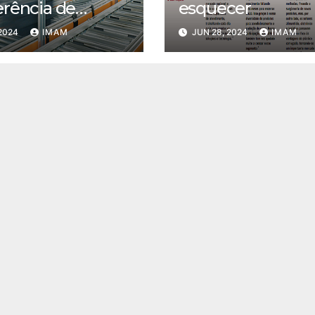
erência de
esquecer
s
 2024
IMAM
JUN 28, 2024
IMAM