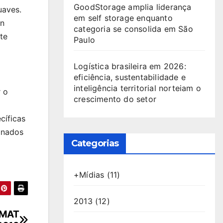
GoodStorage amplia liderança
uaves.
em self storage enquanto
wn
categoria se consolida em São
te
Paulo
Logística brasileira em 2026:
eficiência, sustentabilidade e
inteligência territorial norteiam o
r o
crescimento do setor
cíficas
inados
Categorias
+Mídias
(11)
2013
(12)
VIMAT