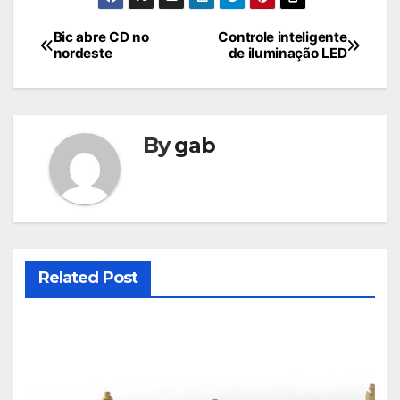
Navegação
Bic abre CD no
Controle inteligente
nordeste
de iluminação LED
de
Post
By
gab
Related Post