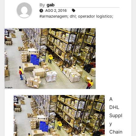
By
gab
AGO 2, 2016
#armazenagem; dhl; operador logistico;
A
DHL
Suppl
y
Chain