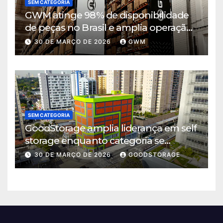
SEM CATEGORIA
GWM atinge 98% de disponibilidade
de peças no Brasil e amplia operação
logística em Cajamar
30 DE MARÇO DE 2026
GWM
SEM CATEGORIA
GoodStorage amplia liderança em self
storage enquanto categoria se
consolida em São Paulo
30 DE MARÇO DE 2026
GOODSTORAGE