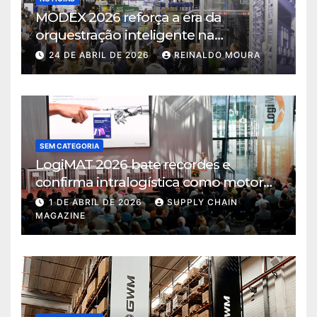
MODEX 2026 reforça a era da
orquestração inteligente na
intralogística
24 DE ABRIL DE 2026
REINALDO MOURA
SEM CATEGORIA
LogiMAT 2026 bate recordes e
confirma intralogística como motor
de decisão em tempos de incerteza
1 DE ABRIL DE 2026
SUPPLY CHAIN
MAGAZINE