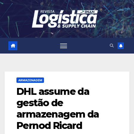
Skip
to
content
ARMAZENAGEM
DHL assume da
gestão de
armazenagem da
Pernod Ricard