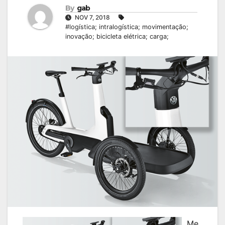
By
gab
NOV 7, 2018
#logística; intralogística; movimentação;
inovação; bicicleta elétrica; carga;
Me