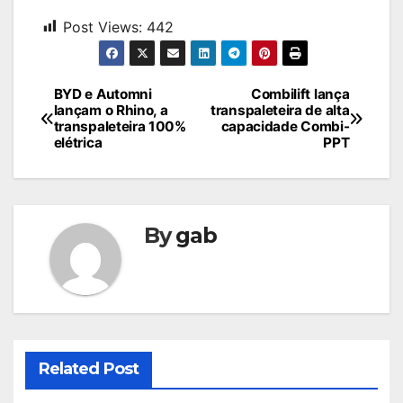
Post Views:
442
Navegação
BYD e Automni
Combilift lança
lançam o Rhino, a
transpaleteira de alta
de
transpaleteira 100%
capacidade Combi-
elétrica
PPT
Post
By
gab
Related Post