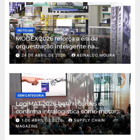
NOTÍCIAS
MODEX 2026 reforça a era da
orquestração inteligente na
intralogística
24 DE ABRIL DE 2026
REINALDO MOURA
SEM CATEGORIA
LogiMAT 2026 bate recordes e
confirma intralogística como motor
de decisão em tempos de incerteza
1 DE ABRIL DE 2026
SUPPLY CHAIN
MAGAZINE