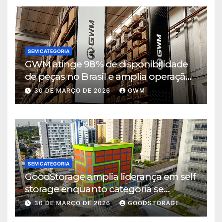
SEM CATEGORIA
GWM atinge 98% de disponibilidade
de peças no Brasil e amplia operação
logística em Cajamar
30 DE MARÇO DE 2026
GWM
SEM CATEGORIA
GoodStorage amplia liderança em self
storage enquanto categoria se
consolida em São Paulo
30 DE MARÇO DE 2026
GOODSTORAGE