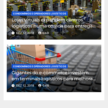
CONDOMÍNIOS E OPERADORES LOGÍSTICOS
Lojas virtuais expandem centros
logísticos numa corrida para entregar
mais rápido
DEZ 12, 2018
GAB
CONDOMÍNIOS E OPERADORES LOGÍSTICOS
Gigantes do e-commerce investem
em terminais logísticos para melhorar
ritmo de entregas
DEZ 12, 2018
GAB