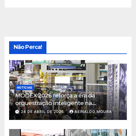
Não Perca!
NOTÍCIAS
MODEX 2026 reforça a era da
orquestração inteligente na
intralogística
24 DE ABRIL DE 2026
REINALDO MOURA