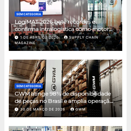
SEM CATEGORIA
LogiMAT 2026 bate recordes e
confirma intralogística como motor
de decisão em tempos de incerteza
1 DE ABRIL DE 2026
SUPPLY CHAIN
MAGAZINE
SEM CATEGORIA
GWM atinge 98% de disponibilidade
de peças no Brasil e amplia operação
logística em Cajamar
30 DE MARÇO DE 2026
GWM