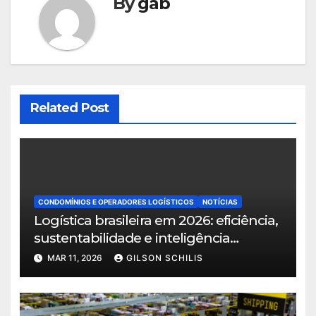
By
gab
Related Post
CONDOMÍNIOS E OPERADORES LOGÍSTICOS
NOTÍCIAS
Logística brasileira em 2026: eficiência,
sustentabilidade e inteligência
territorial norteiam o crescimento do
MAR 11, 2026
GILSON SCHILIS
setor