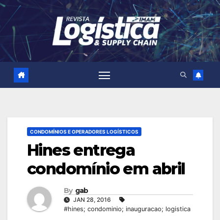
Skip
to
content
CONDOMÍNIOS E OPERADORES LOGÍSTICOS
Hines entrega
condomínio em abril
By
gab
JAN 28, 2016
#hines; condominio; inauguracao; logistica