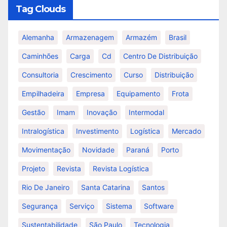
Tag Clouds
Alemanha
Armazenagem
Armazém
Brasil
Caminhões
Carga
Cd
Centro De Distribuição
Consultoria
Crescimento
Curso
Distribuição
Empilhadeira
Empresa
Equipamento
Frota
Gestão
Imam
Inovação
Intermodal
Intralogística
Investimento
Logística
Mercado
Movimentação
Novidade
Paraná
Porto
Projeto
Revista
Revista Logística
Rio De Janeiro
Santa Catarina
Santos
Segurança
Serviço
Sistema
Software
Sustentabilidade
São Paulo
Tecnologia