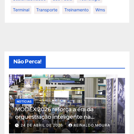
Terminal
Transporte
Treinamento
Wms
Não Perca!
NOTÍCIAS
MODEX 2026 reforça a era da
orquestração inteligente na
intralogística
24 DE ABRIL DE 2026
REINALDO MOURA