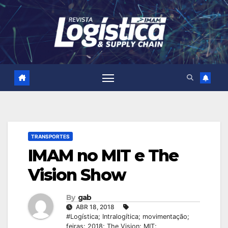
Skip
to
content
TRANSPORTES
IMAM no MIT e The
Vision Show
By
gab
ABR 18, 2018
#Logística; Intralogítica; movimentação;
feiras; 2018; The Vision; MIT;