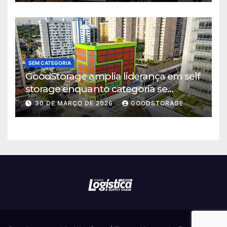
SEM CATEGORIA
GoodStorage amplia liderança em self
storage enquanto categoria se
consolida em São Paulo
30 DE MARÇO DE 2026
GOODSTORAGE