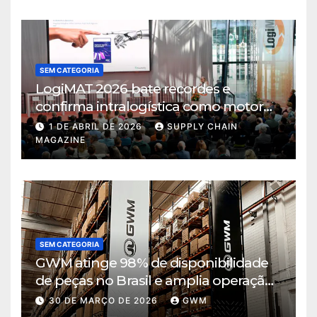
SEM CATEGORIA
LogiMAT 2026 bate recordes e
confirma intralogística como motor
de decisão em tempos de incerteza
1 DE ABRIL DE 2026
SUPPLY CHAIN
MAGAZINE
SEM CATEGORIA
GWM atinge 98% de disponibilidade
de peças no Brasil e amplia operação
logística em Cajamar
30 DE MARÇO DE 2026
GWM