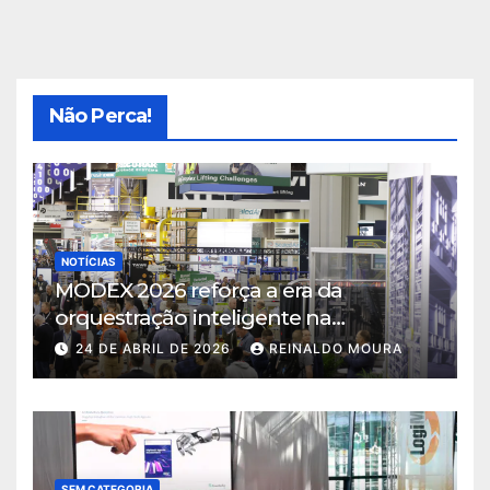
Não Perca!
NOTÍCIAS
MODEX 2026 reforça a era da
orquestração inteligente na
intralogística
24 DE ABRIL DE 2026
REINALDO MOURA
SEM CATEGORIA