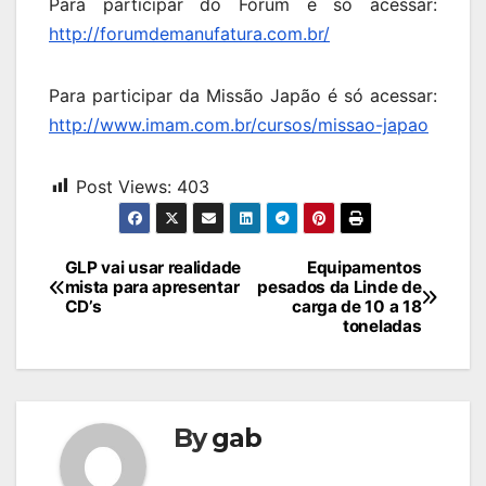
Para participar do Fórum é só acessar:
http://forumdemanufatura.com.br/
Para participar da Missão Japão é só acessar:
http://www.imam.com.br/cursos/missao-japao
Post Views:
403
Navegação
GLP vai usar realidade
Equipamentos
mista para apresentar
pesados da Linde de
de
CD’s
carga de 10 a 18
toneladas
Post
By
gab