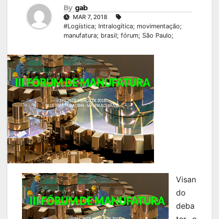
By
gab
MAR 7, 2018
#Logística; Intralogítica; movimentação;
manufatura; brasil; fórum; São Paulo;
Visan
do
deba
ter o