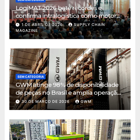
LogiMAT 2026 bate recordes e
confirma intralogística como motor
de decisão em tempos de incerteza
1 DE ABRIL DE 2026
SUPPLY CHAIN
MAGAZINE
SEM CATEGORIA
GWM atinge 98% de disponibilidade
de peças no Brasil e amplia operação
logística em Cajamar
30 DE MARÇO DE 2026
GWM