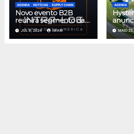
AGENDA
NOTÍCIAS
SUPPLY CHAIN
AGENDA
Novo evento B2B
Hyster
reunirá segmento da
anunci
intralogística e
destaq
JUL 8, 2024
IMAM
MAIO 23,
automação