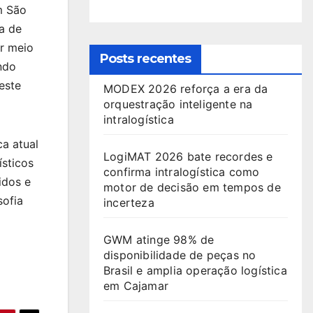
m São
a de
or meio
Posts recentes
ndo
este
MODEX 2026 reforça a era da
orquestração inteligente na
intralogística
a atual
LogiMAT 2026 bate recordes e
ísticos
confirma intralogística como
idos e
motor de decisão em tempos de
sofia
incerteza
GWM atinge 98% de
disponibilidade de peças no
Brasil e amplia operação logística
em Cajamar