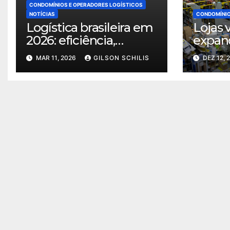
CONDOMÍNIOS E OPERADORES LOGÍSTICOS
NOTÍCIAS
CONDOMÍNIO
Logística brasileira em
Lojas v
2026: eficiência,
expan
sustentabilidade e
logíst
MAR 11, 2026
GILSON SCHILIS
DEZ 12, 
inteligência territorial
corrid
norteiam o
mais r
crescimento do setor