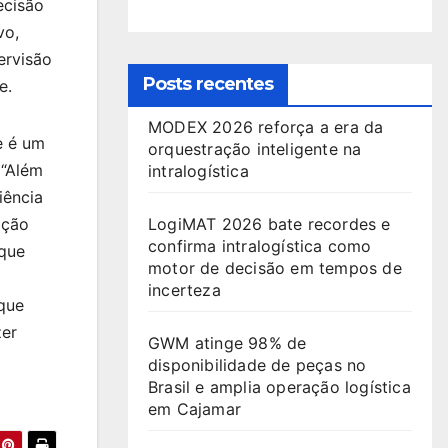
ecisão
vo,
ervisão
Posts recentes
e.
MODEX 2026 reforça a era da
e é um
orquestração inteligente na
 “Além
intralogística
iência
ação
LogiMAT 2026 bate recordes e
confirma intralogística como
 que
motor de decisão em tempos de
incerteza
que
zer
GWM atinge 98% de
disponibilidade de peças no
Brasil e amplia operação logística
em Cajamar