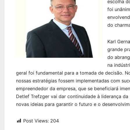
escolha d
foi unâni
envolvend
do charma
Karl Gern
grande pr
do abrang
na indústr
geral foi fundamental para a tomada de decisão. No
nossas estratégias fossem implementadas com suces
empreendedor da empresa, que se beneficiará imen
Detlef Trefzger vai dar continuidade à liderança 
novas ideias para garantir o futuro e o desenvolvi
Post Views:
204