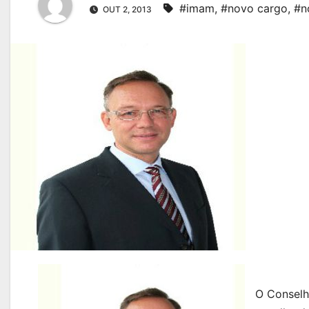
#imam
,
#novo cargo
,
#n
OUT 2, 2013
O Conselh