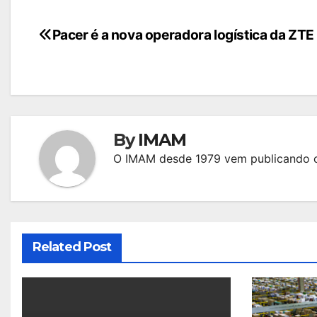
Navegação
Pacer é a nova operadora logística da ZTE
de
Post
By
IMAM
O IMAM desde 1979 vem publicando c
Related Post