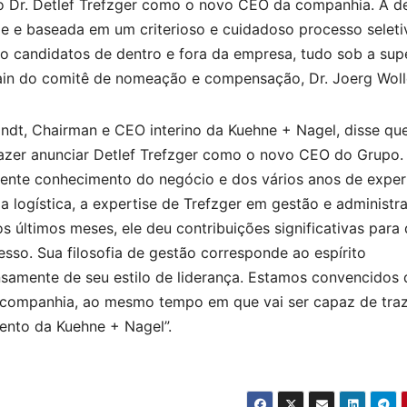
o Dr. Detlef Trefzger como o novo CEO da companhia. A d
me e baseada em um criterioso e cuidadoso processo seleti
o candidatos de dentro e fora da empresa, tudo sob a sup
in do comitê de nomeação e compensação, Dr. Joerg Woll
andt, Chairman e CEO interino da Kuehne + Nagel, disse qu
azer anunciar Detlef Trefzger como o novo CEO do Grupo.
ente conhecimento do negócio e dos vários anos de exper
ia logística, a expertise de Trefzger em gestão e administr
s últimos meses, ele deu contribuições significativas para
so. Sua filosofia de gestão corresponde ao espírito
samente de seu estilo de liderança. Estamos convencidos 
da companhia, ao mesmo tempo em que vai ser capaz de tra
mento da Kuehne + Nagel”.