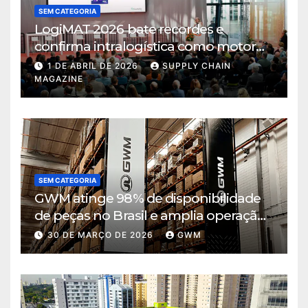
SEM CATEGORIA
LogiMAT 2026 bate recordes e
confirma intralogística como motor
de decisão em tempos de incerteza
1 DE ABRIL DE 2026
SUPPLY CHAIN
MAGAZINE
SEM CATEGORIA
GWM atinge 98% de disponibilidade
de peças no Brasil e amplia operação
logística em Cajamar
30 DE MARÇO DE 2026
GWM