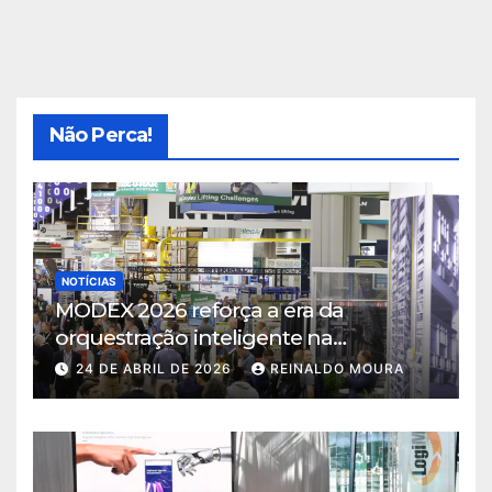
Não Perca!
NOTÍCIAS
MODEX 2026 reforça a era da
orquestração inteligente na
intralogística
24 DE ABRIL DE 2026
REINALDO MOURA