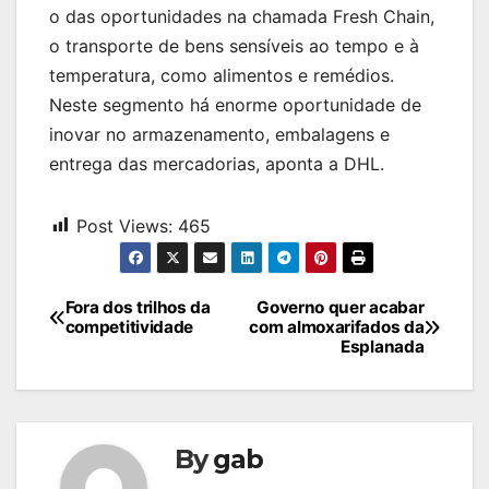
o das oportunidades na chamada Fresh Chain,
o transporte de bens sensíveis ao tempo e à
temperatura, como alimentos e remédios.
Neste segmento há enorme oportunidade de
inovar no armazenamento, embalagens e
entrega das mercadorias, aponta a DHL.
Post Views:
465
Navegação
Fora dos trilhos da
Governo quer acabar
competitividade
com almoxarifados da
de
Esplanada
Post
By
gab