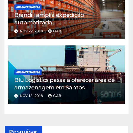
ARMAZENAGEM
Brandili amplia expedição
automatizada
NOV 22, 2018
GAB
ARMAZENAGEM
Blu Logistics passa a oferecer área de
armazenagem em Santos
NOV 13, 2018
GAB
Pesquisar