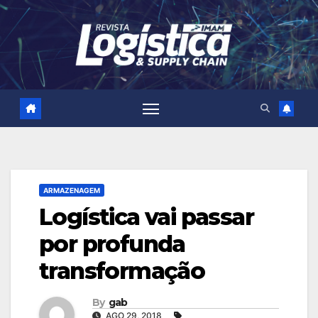
Skip
to
content
ARMAZENAGEM
Logística vai passar
por profunda
transformação
By
gab
AGO 29, 2018