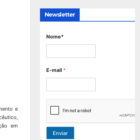
Newsletter
Nome*
E-mail
*
mento e
cêutico,
ição em
Enviar