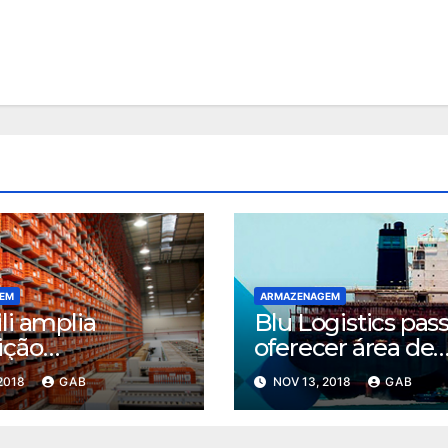
EM
ARMAZENAGEM
li amplia
Blu Logistics pass
ição
oferecer área de
atizada
armazenagem e
 2018
GAB
NOV 13, 2018
GAB
Santos