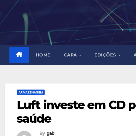
Skip
to
content
HOME
CAPA
EDIÇÕES
ARMAZENAGEM
Luft investe em CD p
saúde
By
gab