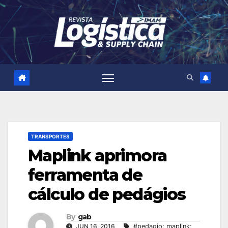
Skip
to
content
TRANSPORTES
Maplink aprimora
ferramenta de
cálculo de pedágios
By
gab
JUN 16, 2016
#pedagio; maplink;