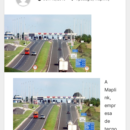
A
Mapli
nk,
empr
esa
de
tecno