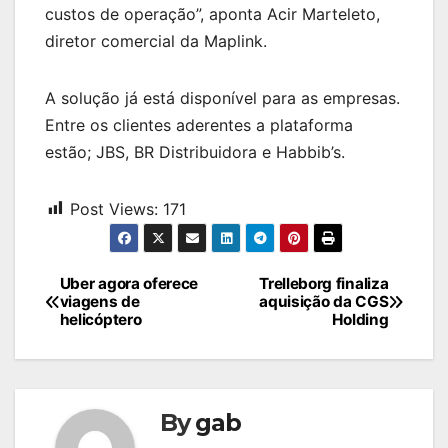
custos de operação”, aponta Acir Marteleto,
diretor comercial da Maplink.
A solução já está disponível para as empresas.
Entre os clientes aderentes a plataforma
estão; JBS, BR Distribuidora e Habbib’s.
Post Views:
171
Navegação
Uber agora oferece
Trelleborg finaliza
viagens de
aquisição da CGS
de
helicóptero
Holding
Post
By
gab