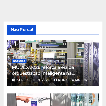
Não Perca!
NOTÍCIAS
MODEX 2026 reforça a era da
orquestração inteligente na
intralogística
24 DE ABRIL DE 2026
REINALDO MOURA