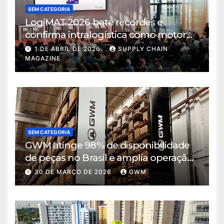
SEM CATEGORIA
LogiMAT 2026 bate recordes e
confirma intralogística como motor
de decisão em tempos de incerteza
1 DE ABRIL DE 2026
SUPPLY CHAIN
MAGAZINE
SEM CATEGORIA
GWM atinge 98% de disponibilidade
de peças no Brasil e amplia operação
logística em Cajamar
30 DE MARÇO DE 2026
GWM