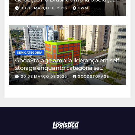
logística em Cajamar
30 DE MARÇO DE 2026
GWM
SEM CATEGORIA
GoodStorage amplia liderança em self
storage enquanto categoria se
consolida em São Paulo
30 DE MARÇO DE 2026
GOODSTORAGE