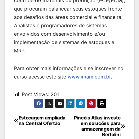
controle de materiais ou produção (PCP/PCM),
que procuram balancear seus estoques frente
aos desafios das áreas comercial e financeira.
Analistas e programadores de sistemas
envolvidos com desenvolvimento e/ou
implementação de sistemas de estoques e
MRP.
Para obter mais informações e se inscrever no
curso acesse este site
www.imam.com.br
.
Post Views:
201
Navegação
Estocagem ampliada
Pincéis Atlas investe
na Central Ofertão
em soluções para
de
armazenagem da
Bertolini
Post