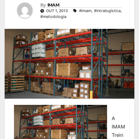
By
IMAM
OUT 1, 2013
#imam
,
#intralogística
,
#metodologia
A
IMAM
Trein