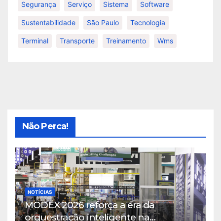
Segurança
Serviço
Sistema
Software
Sustentabilidade
São Paulo
Tecnologia
Terminal
Transporte
Treinamento
Wms
Não Perca!
NOTÍCIAS
MODEX 2026 reforça a era da
orquestração inteligente na