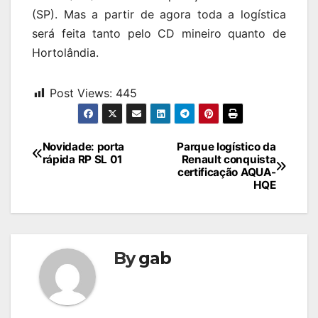
(SP). Mas a partir de agora toda a logística
será feita tanto pelo CD mineiro quanto de
Hortolândia.
Post Views:
445
Navegação
Novidade: porta
Parque logístico da
rápida RP SL 01
Renault conquista
de
certificação AQUA-
HQE
Post
By
gab