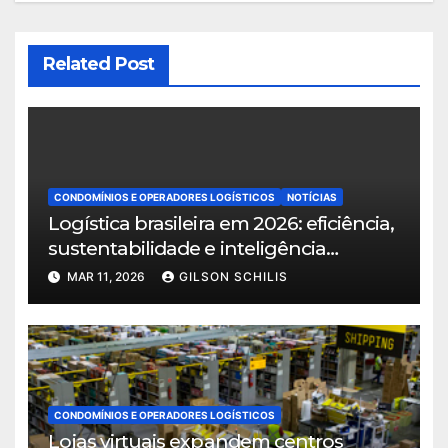
Related Post
CONDOMÍNIOS E OPERADORES LOGÍSTICOS
NOTÍCIAS
Logística brasileira em 2026: eficiência,
sustentabilidade e inteligência
territorial norteiam o crescimento do
MAR 11, 2026
GILSON SCHILIS
setor
CONDOMÍNIOS E OPERADORES LOGÍSTICOS
Lojas virtuais expandem centros