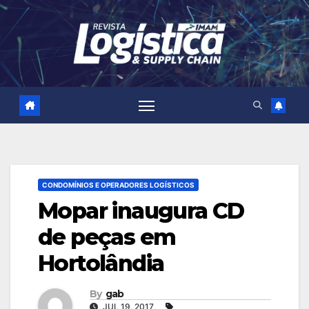
Skip
to
content
CONDOMÍNIOS E OPERADORES LOGÍSTICOS
Mopar inaugura CD
de peças em
Hortolândia
By
gab
JUL 19, 2017