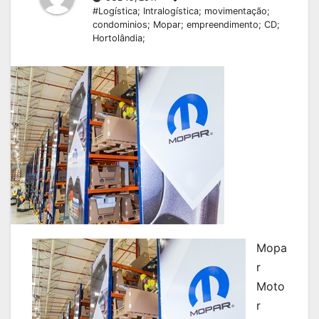
#Logística; Intralogística; movimentação;
condominios; Mopar; empreendimento; CD;
Hortolândia;
Mopa
r
Moto
r