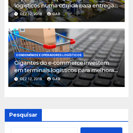
logísticos numa corrida para entregar
mais rápido
DEZ 12, 2018
GAB
CONDOMÍNIOS E OPERADORES LOGÍSTICOS
Gigantes do e-commerce investem
em terminais logísticos para melhorar
ritmo de entregas
DEZ 12, 2018
GAB
Pesquisar