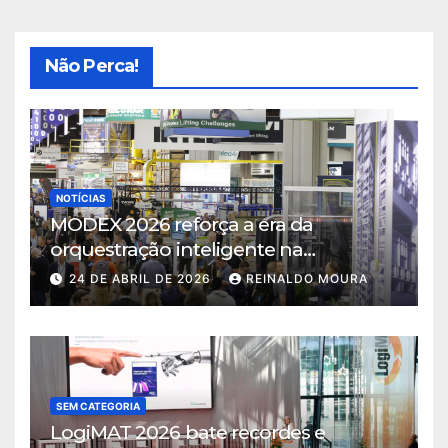
Não Perca!
NOTÍCIAS
MODEX 2026 reforça a era da
orquestração inteligente na
intralogística
24 DE ABRIL DE 2026
REINALDO MOURA
SEM CATEGORIA
LogiMAT 2026 bate recordes e