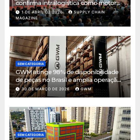
confirma intralogística como motor
de decisão em tempos de incerteza
1 DE ABRIL DE 2026
SUPPLY CHAIN
MAGAZINE
SEM CATEGORIA
GWM atinge 98% de disponibilidade
de peças no Brasil e amplia operação
logística em Cajamar
30 DE MARÇO DE 2026
GWM
SEM CATEGORIA