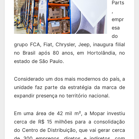
Parts
,
empr
esa
do
grupo FCA, Fiat, Chrysler, Jeep, inaugura filial
no Brasil após 80 anos, em Hortolândia, no
estado de São Paulo.
Considerado um dos mais modernos do país, a
unidade faz parte da estratégia da marca de
expandir presença no território nacional.
Em uma área de 42 mil m², a Mopar investiu
cerca de R$ 15 milhões para a consolidação
do Centro de Distribuição, que vai gerar cerca
de 300 empregos, diretos e indiretos, com