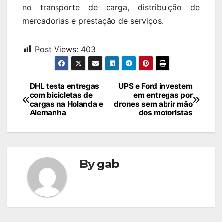
no transporte de carga, distribuição de
mercadorias e prestação de serviços.
Post Views:
403
Navegação
DHL testa entregas
UPS e Ford investem
com bicicletas de
em entregas por
de
cargas na Holanda e
drones sem abrir mão
Alemanha
dos motoristas
Post
By
gab