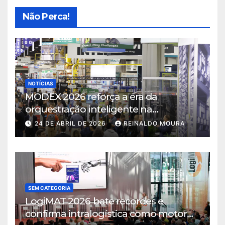
Não Perca!
NOTÍCIAS
MODEX 2026 reforça a era da
orquestração inteligente na
intralogística
24 DE ABRIL DE 2026
REINALDO MOURA
SEM CATEGORIA
LogiMAT 2026 bate recordes e
confirma intralogística como motor