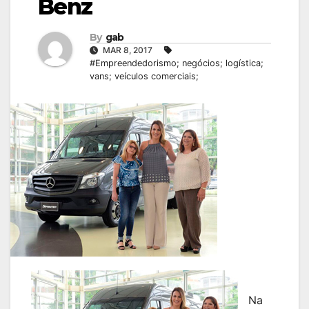
Benz
By
gab
MAR 8, 2017
#Empreendedorismo; negócios; logística;
vans; veículos comerciais;
Na