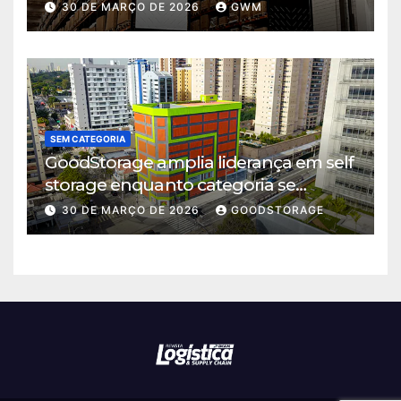
logística em Cajamar
30 DE MARÇO DE 2026
GWM
SEM CATEGORIA
GoodStorage amplia liderança em self
storage enquanto categoria se
consolida em São Paulo
30 DE MARÇO DE 2026
GOODSTORAGE