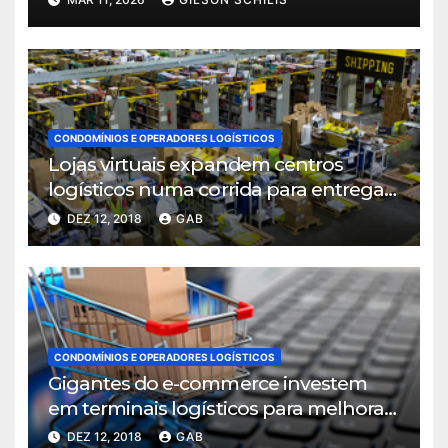
setor
CONDOMÍNIOS E OPERADORES LOGÍSTICOS
Lojas virtuais expandem centros
logísticos numa corrida para entregar
mais rápido
DEZ 12, 2018
GAB
CONDOMÍNIOS E OPERADORES LOGÍSTICOS
Gigantes do e-commerce investem
em terminais logísticos para melhorar
ritmo de entregas
DEZ 12, 2018
GAB