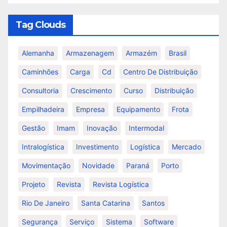
Tag Clouds
Alemanha
Armazenagem
Armazém
Brasil
Caminhões
Carga
Cd
Centro De Distribuição
Consultoria
Crescimento
Curso
Distribuição
Empilhadeira
Empresa
Equipamento
Frota
Gestão
Imam
Inovação
Intermodal
Intralogística
Investimento
Logística
Mercado
Movimentação
Novidade
Paraná
Porto
Projeto
Revista
Revista Logística
Rio De Janeiro
Santa Catarina
Santos
Segurança
Serviço
Sistema
Software