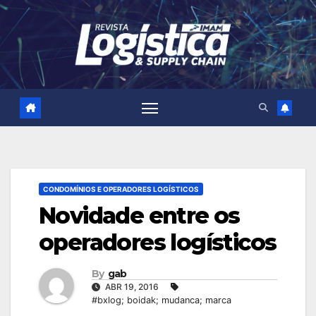
Skip
to
content
CONDOMÍNIOS E OPERADORES LOGÍSTICOS
Novidade entre os
operadores logísticos
By
gab
ABR 19, 2016
#bxlog; boidak; mudanca; marca