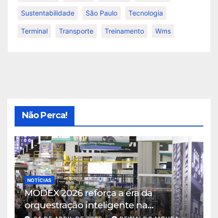
Sustentabilidade
São Paulo
Tecnologia
Terminal
Transporte
Treinamento
Wms
Não Perca!
NOTÍCIAS
MODEX 2026 reforça a era da
orquestração inteligente na
intralogística