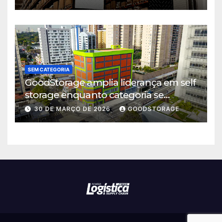
SEM CATEGORIA
GoodStorage amplia liderança em self
storage enquanto categoria se
consolida em São Paulo
30 DE MARÇO DE 2026
GOODSTORAGE