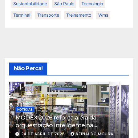
Sustentabilidade
São Paulo
Tecnologia
Terminal
Transporte
Treinamento
Wms
Não Perca!
NOTÍCIAS
MODEX 2026 reforça a era da
orquestração inteligente na
intralogística
24 DE ABRIL DE 2026
REINALDO MOURA