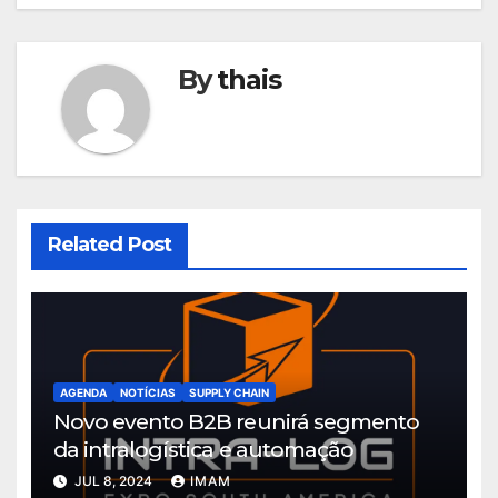
By
thais
Related Post
AGENDA
NOTÍCIAS
SUPPLY CHAIN
Novo evento B2B reunirá segmento
da intralogística e automação
JUL 8, 2024
IMAM