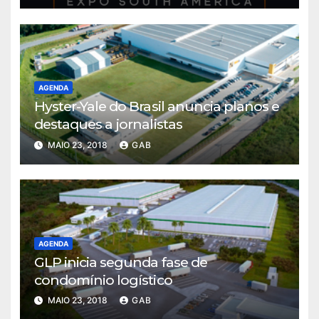
AGENDA
Hyster-Yale do Brasil anuncia planos e
destaques a jornalistas
MAIO 23, 2018
GAB
AGENDA
GLP inicia segunda fase de
condomínio logístico
MAIO 23, 2018
GAB