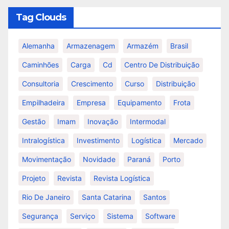
Tag Clouds
Alemanha
Armazenagem
Armazém
Brasil
Caminhões
Carga
Cd
Centro De Distribuição
Consultoria
Crescimento
Curso
Distribuição
Empilhadeira
Empresa
Equipamento
Frota
Gestão
Imam
Inovação
Intermodal
Intralogística
Investimento
Logística
Mercado
Movimentação
Novidade
Paraná
Porto
Projeto
Revista
Revista Logística
Rio De Janeiro
Santa Catarina
Santos
Segurança
Serviço
Sistema
Software