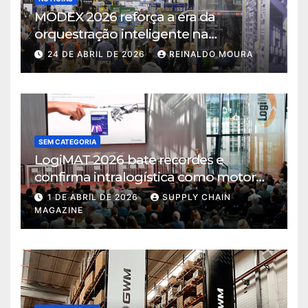
MODEX 2026 reforça a era da
orquestração inteligente na
intralogística
24 DE ABRIL DE 2026
REINALDO MOURA
SEM CATEGORIA
LogiMAT 2026 bate recordes e
confirma intralogística como motor
de decisão em tempos de incerteza
1 DE ABRIL DE 2026
SUPPLY CHAIN
MAGAZINE