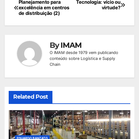
Navegação
Planejamento para
Tecnologia: vício ou
excelência em centros
virtude?
de
de distribuição (2)
Post
By
IMAM
O IMAM desde 1979 vem publicando
conteúdo sobre Logística e Supply
Chain
Related Post
EDUARDO BANZATO