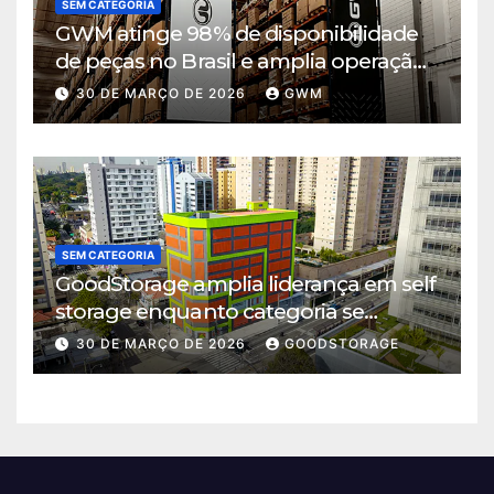
SEM CATEGORIA
GWM atinge 98% de disponibilidade
de peças no Brasil e amplia operação
logística em Cajamar
30 DE MARÇO DE 2026
GWM
SEM CATEGORIA
GoodStorage amplia liderança em self
storage enquanto categoria se
consolida em São Paulo
30 DE MARÇO DE 2026
GOODSTORAGE