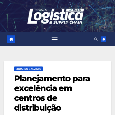
Skip
to
content
EDUARDO BANZATO
Planejamento para
excelência em
centros de
distribuição