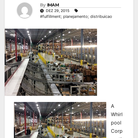
By
IMAM
DEZ 29, 2015
#fulfillment; planejamento; distribuicao
A
Whirl
pool
Corp