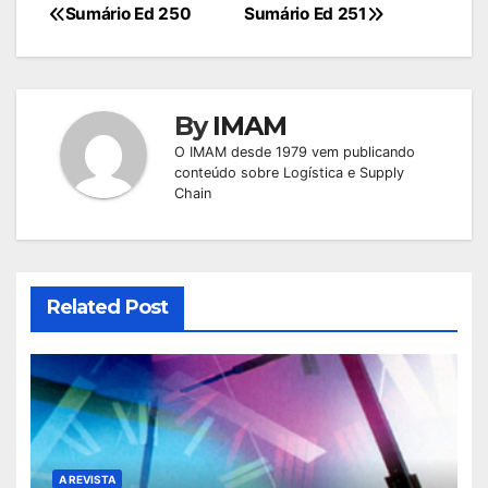
Navegação
Sumário Ed 250
Sumário Ed 251
de
Post
By
IMAM
O IMAM desde 1979 vem publicando
conteúdo sobre Logística e Supply
Chain
Related Post
A REVISTA