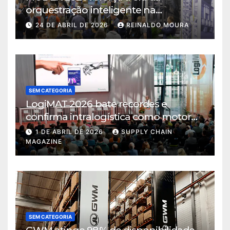
orquestração inteligente na
intralogística
24 DE ABRIL DE 2026
REINALDO MOURA
SEM CATEGORIA
LogiMAT 2026 bate recordes e
confirma intralogística como motor
de decisão em tempos de incerteza
1 DE ABRIL DE 2026
SUPPLY CHAIN
MAGAZINE
SEM CATEGORIA