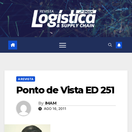
Skip
to
content
A REVISTA
Ponto de Vista ED 251
By
IMAM
AGO 16, 2011