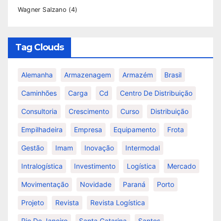
Wagner Salzano
(4)
Tag Clouds
Alemanha
Armazenagem
Armazém
Brasil
Caminhões
Carga
Cd
Centro De Distribuição
Consultoria
Crescimento
Curso
Distribuição
Empilhadeira
Empresa
Equipamento
Frota
Gestão
Imam
Inovação
Intermodal
Intralogística
Investimento
Logística
Mercado
Movimentação
Novidade
Paraná
Porto
Projeto
Revista
Revista Logística
Rio De Janeiro
Santa Catarina
Santos