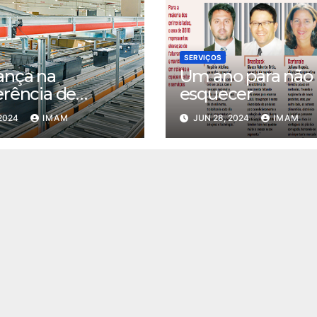
SERVIÇOS
ança na
Um ano para não
erência de
esquecer
s
 2024
IMAM
JUN 28, 2024
IMAM