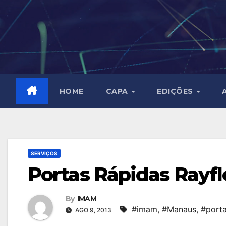
Skip
to
content
HOME
CAPA
EDIÇÕES
SERVIÇOS
Portas Rápidas Rayf
By
IMAM
#imam
,
#Manaus
,
#port
AGO 9, 2013