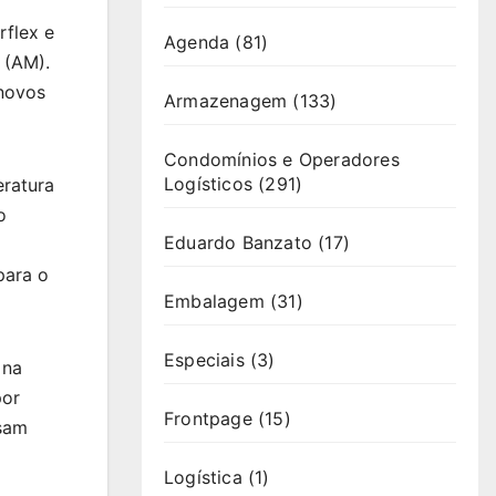
rflex e
Agenda
(81)
 (AM).
 novos
Armazenagem
(133)
Condomínios e Operadores
Logísticos
(291)
eratura
o
Eduardo Banzato
(17)
para o
Embalagem
(31)
Especiais
(3)
 na
por
Frontpage
(15)
ssam
Logística
(1)