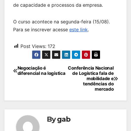
de capacidade e processos da empresa.
O curso acontece na segunda-feira (15/08).
Para se inscrever acesse
este link
.
Post Views:
172
Navegação
Negociação é
Conferência Nacional
diferencial na logística
de Logística fala de
de
mobilidade e
tendências do
Post
mercado
By
gab