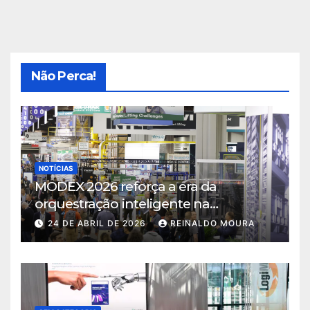
Não Perca!
NOTÍCIAS
MODEX 2026 reforça a era da
orquestração inteligente na
intralogística
24 DE ABRIL DE 2026
REINALDO MOURA