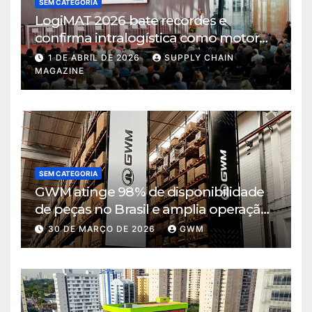
SEM CATEGORIA
LogiMAT 2026 bate recordes e
confirma intralogística como motor
de decisão em tempos de incerteza
1 DE ABRIL DE 2026
SUPPLY CHAIN
MAGAZINE
SEM CATEGORIA
GWM atinge 98% de disponibilidade
de peças no Brasil e amplia operação
logística em Cajamar
30 DE MARÇO DE 2026
GWM