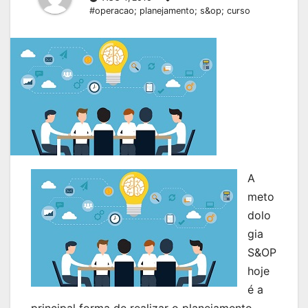
#operacao; planejamento; s&op; curso
A
meto
dolo
gia
S&OP
hoje
é a
principal forma de realizar o planejamento