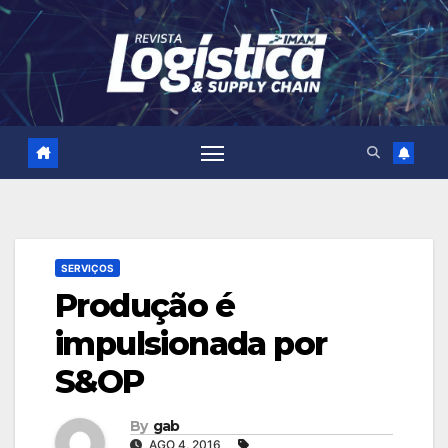
Skip
to
content
SERVIÇOS
Produção é
impulsionada por
S&OP
By
gab
AGO 4, 2016