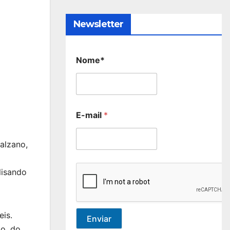
Newsletter
Nome*
E-mail
*
alzano,
lisando
eis.
Enviar
lo, do