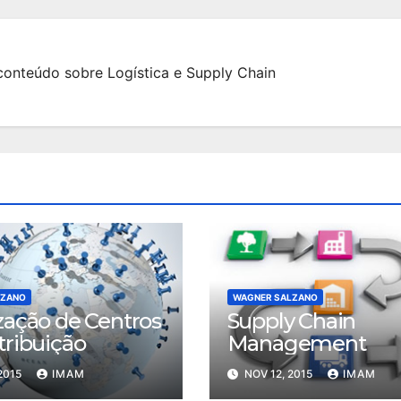
onteúdo sobre Logística e Supply Chain
LZANO
WAGNER SALZANO
zação de Centros
Supply Chain
tribuição
Management
2015
IMAM
NOV 12, 2015
IMAM