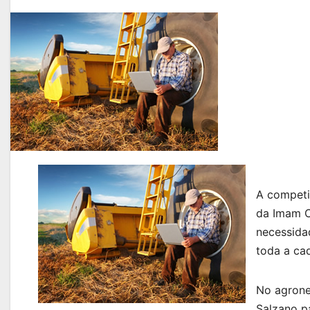
A competi
da Imam C
necessida
toda a ca
No agrone
Salzano p