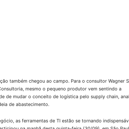
ção também chegou ao campo. Para o consultor Wagner S
onsultoria, mesmo o pequeno produtor vem sentindo a
de de mudar o conceito de logística pelo supply chain, ana
deia de abastecimento.
gócio, as ferramentas de TI estão se tornando indispensáv
articipou na manhã desta quinta-feira (30/09), em São Pau