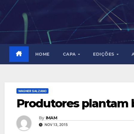
Skip
to
content
HOME
CAPA
EDIÇÕES
WAGNER SALZANO
Produtores plantam b
By
IMAM
NOV 13, 2015