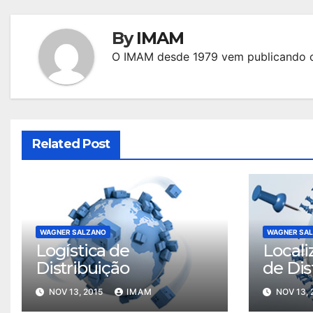
Post
By
IMAM
O IMAM desde 1979 vem publicando c
Related Post
WAGNER SALZANO
WAGNER SA
Logística de
Locali
Distribuição
de Dis
NOV 13, 2015
IMAM
NOV 13, 