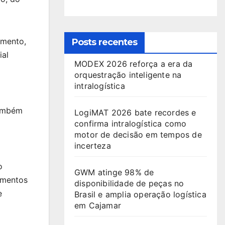
amento,
Posts recentes
ial
MODEX 2026 reforça a era da
orquestração inteligente na
intralogística
também
LogiMAT 2026 bate recordes e
confirma intralogística como
motor de decisão em tempos de
incerteza
o
GWM atinge 98% de
amentos
disponibilidade de peças no
e
Brasil e amplia operação logística
em Cajamar