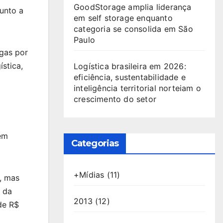
GoodStorage amplia liderança
junto a
em self storage enquanto
categoria se consolida em São
Paulo
rgas por
stica,
Logística brasileira em 2026:
eficiência, sustentabilidade e
inteligência territorial norteiam o
crescimento do setor
êm
Categorias
+Mídias
(11)
r, mas
 da
2013
(12)
de R$