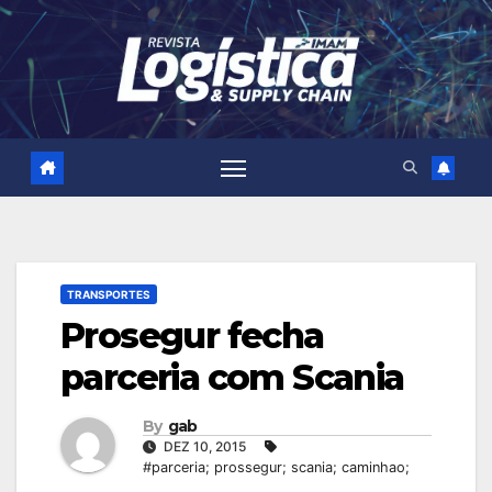
Skip
to
content
TRANSPORTES
Prosegur fecha
parceria com Scania
By
gab
DEZ 10, 2015
#parceria; prossegur; scania; caminhao;