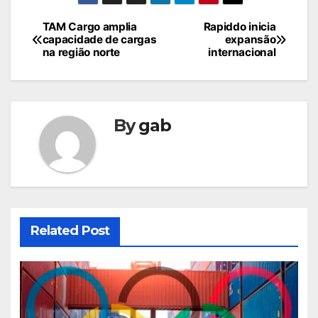
Navegação
TAM Cargo amplia
Rapiddo inicia
capacidade de cargas
expansão
de
na região norte
internacional
Post
By
gab
Related Post