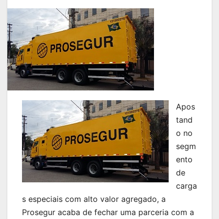
Apos
tand
o no
segm
ento
de
carga
s especiais com alto valor agregado, a
Prosegur acaba de fechar uma parceria com a