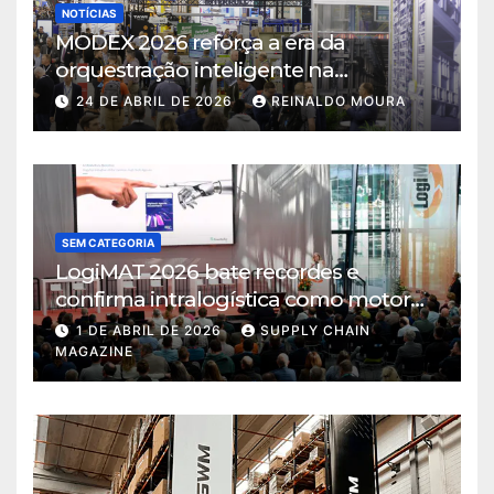
NOTÍCIAS
MODEX 2026 reforça a era da
orquestração inteligente na
intralogística
24 DE ABRIL DE 2026
REINALDO MOURA
SEM CATEGORIA
LogiMAT 2026 bate recordes e
confirma intralogística como motor
de decisão em tempos de incerteza
1 DE ABRIL DE 2026
SUPPLY CHAIN
MAGAZINE