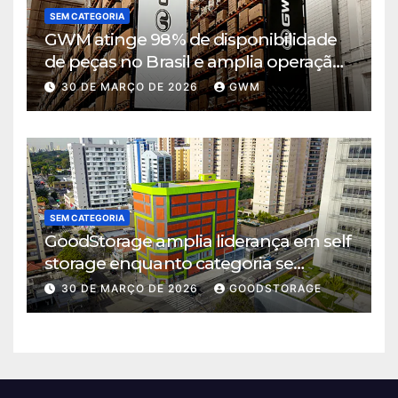
SEM CATEGORIA
GWM atinge 98% de disponibilidade
de peças no Brasil e amplia operação
logística em Cajamar
30 DE MARÇO DE 2026
GWM
SEM CATEGORIA
GoodStorage amplia liderança em self
storage enquanto categoria se
consolida em São Paulo
30 DE MARÇO DE 2026
GOODSTORAGE