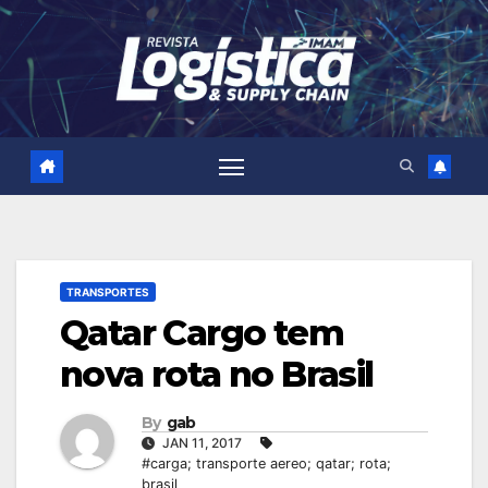
Skip
to
content
TRANSPORTES
Qatar Cargo tem
nova rota no Brasil
By
gab
JAN 11, 2017
#carga; transporte aereo; qatar; rota;
brasil