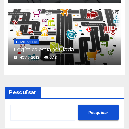
TRANSPORTES
Logística estrangulada
NOV 7, 2018
GAB
Pesquisar
Pesquisar