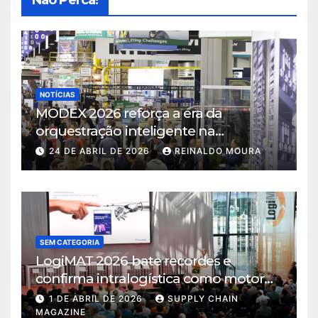
NOTÍCIAS
MODEX 2026 reforça a era da
orquestração inteligente na
intralogística
24 DE ABRIL DE 2026
REINALDO MOURA
SEM CATEGORIA
LogiMAT 2026 bate recordes e
confirma intralogística como motor
de decisão em tempos de incerteza
1 DE ABRIL DE 2026
SUPPLY CHAIN
MAGAZINE