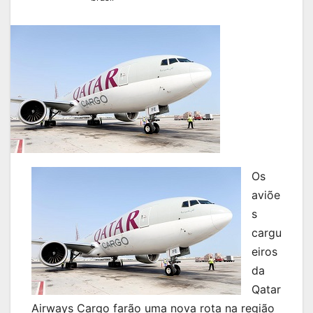
Os
aviõe
s
cargu
eiros
da
Qatar
Airways Cargo farão uma nova rota na região