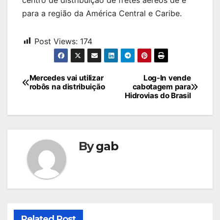
para a região da América Central e Caribe.
Post Views:
174
Navegação
Mercedes vai utilizar
Log-In vende
robôs na distribuição
cabotagem para
de
Hidrovias do Brasil
Post
By
gab
Related Post