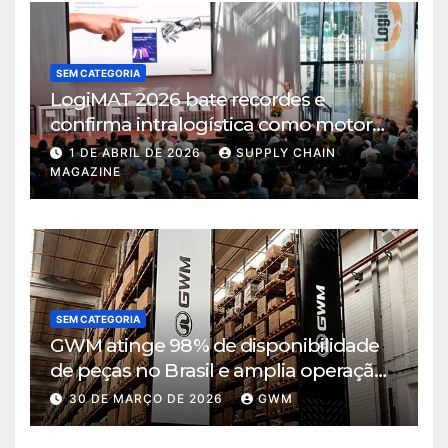
SEM CATEGORIA
LogiMAT 2026 bate recordes e
confirma intralogística como motor
de decisão em tempos de incerteza
1 DE ABRIL DE 2026
SUPPLY CHAIN
MAGAZINE
SEM CATEGORIA
GWM atinge 98% de disponibilidade
de peças no Brasil e amplia operação
logística em Cajamar
30 DE MARÇO DE 2026
GWM