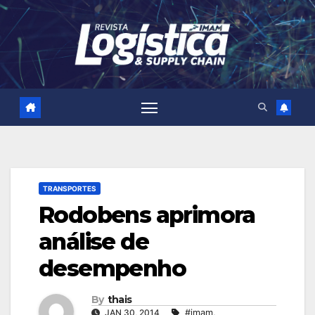
Skip
to
content
TRANSPORTES
Rodobens aprimora
análise de
desempenho
By
thais
JAN 30, 2014
#imam
,