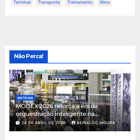
Terminal
Transporte
Treinamento
Wms
Não Perca!
NOTÍCIAS
MODEX 2026 reforça a era da
orquestração inteligente na
intralogística
24 DE ABRIL DE 2026
REINALDO MOURA