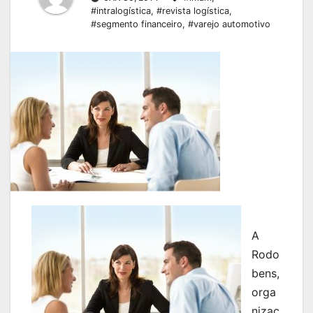
#intralogística
,
#revista logística
,
#segmento financeiro
,
#varejo automotivo
A
Rodo
bens,
orga
nizaç