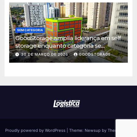
SEM CATEGORIA
GoodStorage amplia liderança em self
storage enquanto categoria se
consolida em São Paulo
30 DE MARÇO DE 2026
GOODSTORAGE
Proudly powered by WordPress
|
Theme: Newsup by
Themeansar
.