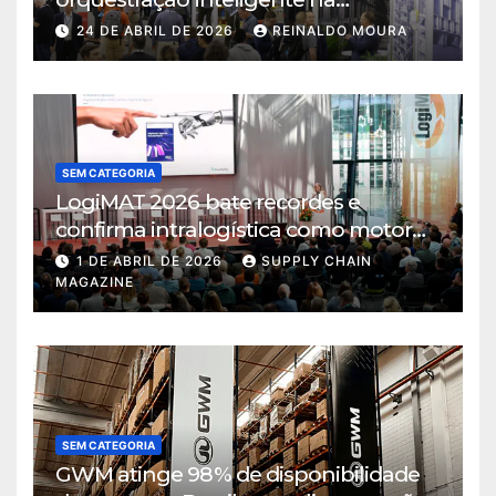
intralogística
24 DE ABRIL DE 2026
REINALDO MOURA
SEM CATEGORIA
LogiMAT 2026 bate recordes e
confirma intralogística como motor
de decisão em tempos de incerteza
1 DE ABRIL DE 2026
SUPPLY CHAIN
MAGAZINE
SEM CATEGORIA
GWM atinge 98% de disponibilidade