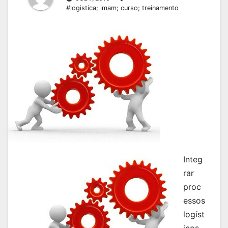
#logistica; imam; curso; treinamento
Integ
rar
proc
essos
logíst
icos