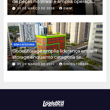
de peças no Brasil e amplia operação
logística em Cajamar
30 DE MARÇO DE 2026
GWM
SEM CATEGORIA
GoodStorage amplia liderança em self
storage enquanto categoria se
consolida em São Paulo
30 DE MARÇO DE 2026
GOODSTORAGE