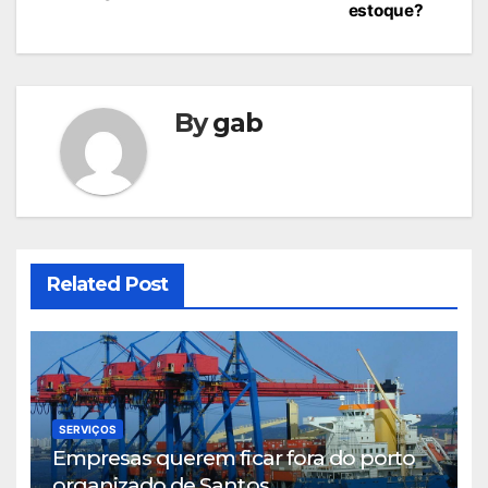
de
estoque?
Post
By
gab
Related Post
SERVIÇOS
Empresas querem ficar fora do porto
organizado de Santos