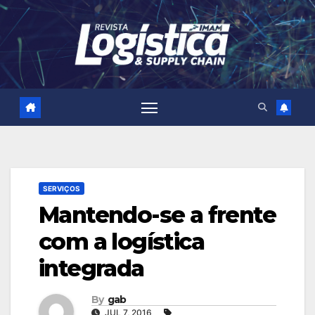
Skip
to
content
SERVIÇOS
Mantendo-se a frente
com a logística
integrada
By
gab
JUL 7, 2016