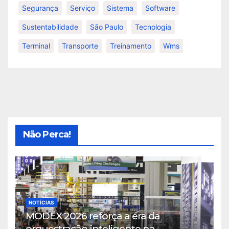
Segurança
Serviço
Sistema
Software
Sustentabilidade
São Paulo
Tecnologia
Terminal
Transporte
Treinamento
Wms
Não Perca!
NOTÍCIAS
MODEX 2026 reforça a era da
orquestração inteligente na