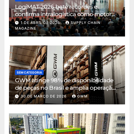
LogiMAT 2026 bate recordes e
confirma intralogística como motor
de decisão em tempos de incerteza
1 DE ABRIL DE 2026
SUPPLY CHAIN
MAGAZINE
SEM CATEGORIA
GWM atinge 98% de disponibilidade
de peças no Brasil e amplia operação
logística em Cajamar
30 DE MARÇO DE 2026
GWM