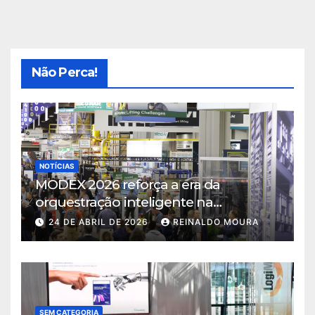
Não Perca!
NOTÍCIAS
MODEX 2026 reforça a era da
orquestração inteligente na
intralogística
24 DE ABRIL DE 2026
REINALDO MOURA
SEM CATEGORIA