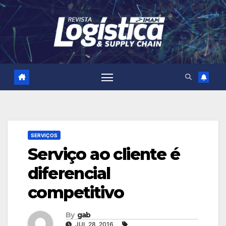
Skip
to
content
SERVIÇOS
Serviço ao cliente é
diferencial
competitivo
By
gab
JUL 28, 2016