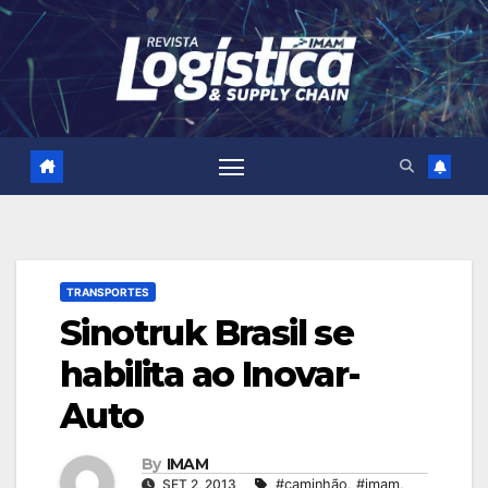
Skip
to
content
TRANSPORTES
Sinotruk Brasil se
habilita ao Inovar-
Auto
By
IMAM
SET 2, 2013
#caminhão
,
#imam
,