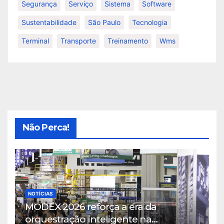
Segurança
Serviço
Sistema
Software
Sustentabilidade
São Paulo
Tecnologia
Terminal
Transporte
Treinamento
Wms
Não Perca!
NOTÍCIAS
MODEX 2026 reforça a era da
orquestração inteligente na