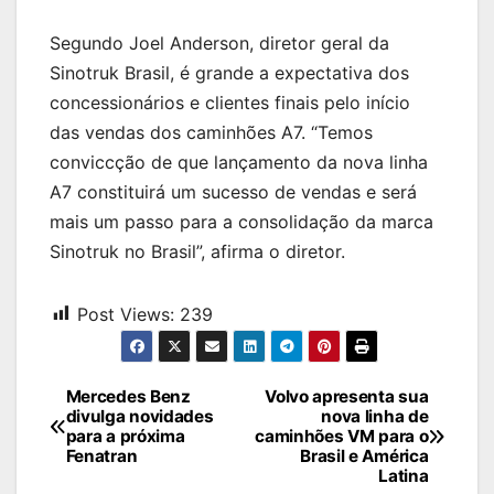
Segundo Joel Anderson, diretor geral da
Sinotruk Brasil, é grande a expectativa dos
concessionários e clientes finais pelo início
das vendas dos caminhões A7. “Temos
conviccção de que lançamento da nova linha
A7 constituirá um sucesso de vendas e será
mais um passo para a consolidação da marca
Sinotruk no Brasil”, afirma o diretor.
Post Views:
239
Navegação
Mercedes Benz
Volvo apresenta sua
divulga novidades
nova linha de
de
para a próxima
caminhões VM para o
Fenatran
Brasil e América
Post
Latina