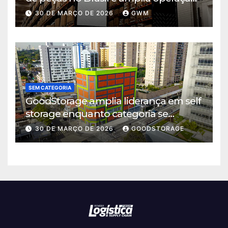
logística em Cajamar
30 DE MARÇO DE 2026
GWM
SEM CATEGORIA
GoodStorage amplia liderança em self
storage enquanto categoria se
consolida em São Paulo
30 DE MARÇO DE 2026
GOODSTORAGE