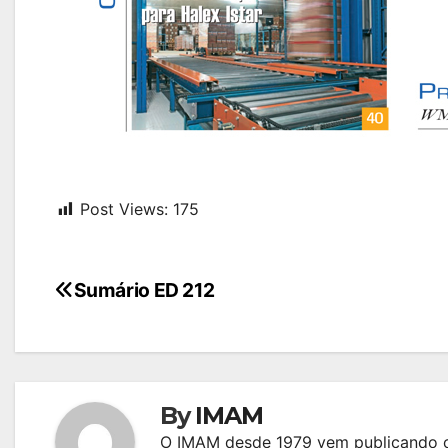
Post Views:
175
Navegação
Sumário ED 212
de
Post
By
IMAM
O IMAM desde 1979 vem publicando c