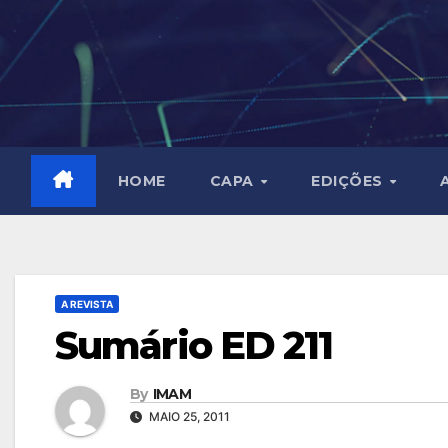
Skip
to
content
HOME
CAPA
EDIÇÕES
A REVISTA
Sumário ED 211
By
IMAM
MAIO 25, 2011