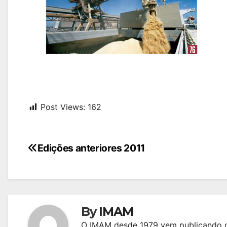
Post Views:
162
Navegação
Edições anteriores 2011
de
Post
By
IMAM
O IMAM desde 1979 vem publicando c