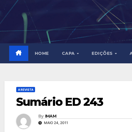
Skip
to
content
HOME
CAPA
EDIÇÕES
A REVISTA
Sumário ED 243
By
IMAM
MAIO 24, 2011