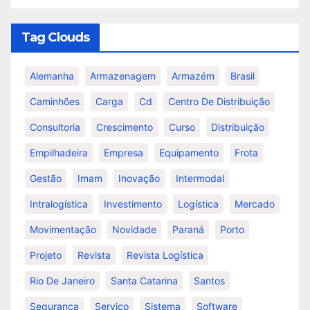
Tag Clouds
Alemanha
Armazenagem
Armazém
Brasil
Caminhões
Carga
Cd
Centro De Distribuição
Consultoria
Crescimento
Curso
Distribuição
Empilhadeira
Empresa
Equipamento
Frota
Gestão
Imam
Inovação
Intermodal
Intralogística
Investimento
Logística
Mercado
Movimentação
Novidade
Paraná
Porto
Projeto
Revista
Revista Logística
Rio De Janeiro
Santa Catarina
Santos
Segurança
Serviço
Sistema
Software