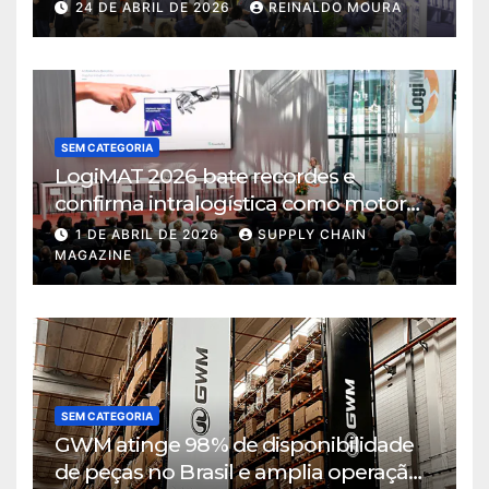
intralogística
24 DE ABRIL DE 2026
REINALDO MOURA
SEM CATEGORIA
LogiMAT 2026 bate recordes e
confirma intralogística como motor
de decisão em tempos de incerteza
1 DE ABRIL DE 2026
SUPPLY CHAIN
MAGAZINE
SEM CATEGORIA
GWM atinge 98% de disponibilidade
de peças no Brasil e amplia operação