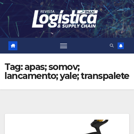
Skip
to
content
Tag:
apas; somov;
lancamento; yale; transpalete