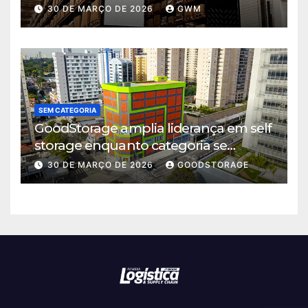
logística em Cajamar
30 DE MARÇO DE 2026
GWM
SEM CATEGORIA
GoodStorage amplia liderança em self
storage enquanto categoria se
consolida em São Paulo
30 DE MARÇO DE 2026
GOODSTORAGE