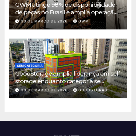
GWM atinge 98% de disponibilidade
de peças no Brasil e amplia operação
logística em Cajamar
30 DE MARÇO DE 2026
GWM
SEM CATEGORIA
GoodStorage amplia liderança em self
storage enquanto categoria se
consolida em São Paulo
30 DE MARÇO DE 2026
GOODSTORAGE