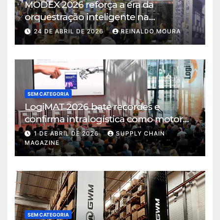
MODEX 2026 reforça a era da
orquestração inteligente na
intralogística
24 DE ABRIL DE 2026
REINALDO MOURA
SEM CATEGORIA
LogiMAT 2026 bate recordes e
confirma intralogística como motor
de decisão em tempos de incerteza
1 DE ABRIL DE 2026
SUPPLY CHAIN
MAGAZINE
SEM CATEGORIA