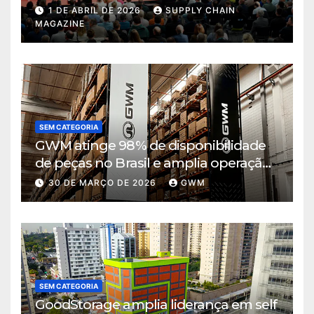
de decisão em tempos de incerteza
1 DE ABRIL DE 2026
SUPPLY CHAIN
MAGAZINE
SEM CATEGORIA
GWM atinge 98% de disponibilidade
de peças no Brasil e amplia operação
logística em Cajamar
30 DE MARÇO DE 2026
GWM
SEM CATEGORIA
GoodStorage amplia liderança em self