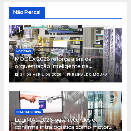
Não Perca!
NOTÍCIAS
MODEX 2026 reforça a era da
orquestração inteligente na
intralogística
24 DE ABRIL DE 2026
REINALDO MOURA
SEM CATEGORIA
LogiMAT 2026 bate recordes e
confirma intralogística como motor