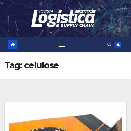
Skip
to
content
Tag:
celulose