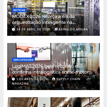
NOTÍCIAS
MODEX 2026 reforça a era da
orquestração inteligente na
intralogística
24 DE ABRIL DE 2026
REINALDO MOURA
SEM CATEGORIA
LogiMAT 2026 bate recordes e
confirma intralogística como motor
de decisão em tempos de incerteza
1 DE ABRIL DE 2026
SUPPLY CHAIN
MAGAZINE