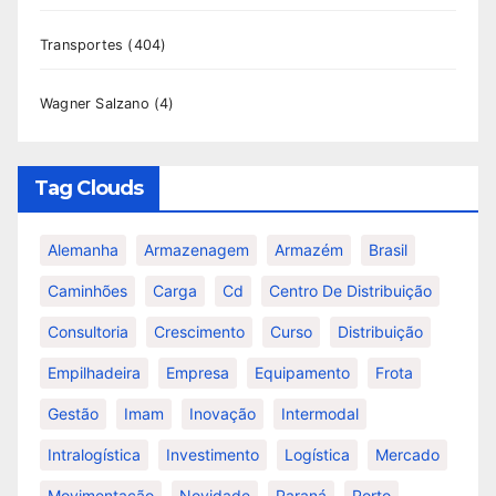
Transportes
(404)
Wagner Salzano
(4)
Tag Clouds
Alemanha
Armazenagem
Armazém
Brasil
Caminhões
Carga
Cd
Centro De Distribuição
Consultoria
Crescimento
Curso
Distribuição
Empilhadeira
Empresa
Equipamento
Frota
Gestão
Imam
Inovação
Intermodal
Intralogística
Investimento
Logística
Mercado
Movimentação
Novidade
Paraná
Porto