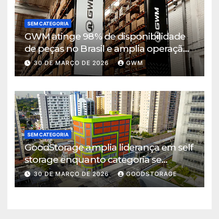
SEM CATEGORIA
GWM atinge 98% de disponibilidade
de peças no Brasil e amplia operação
logística em Cajamar
30 DE MARÇO DE 2026
GWM
SEM CATEGORIA
GoodStorage amplia liderança em self
storage enquanto categoria se
consolida em São Paulo
30 DE MARÇO DE 2026
GOODSTORAGE