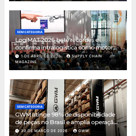
SEM CATEGORIA
LogiMAT 2026 bate recordes e
confirma intralogística como motor
de decisão em tempos de incerteza
1 DE ABRIL DE 2026
SUPPLY CHAIN
MAGAZINE
SEM CATEGORIA
GWM atinge 98% de disponibilidade
de peças no Brasil e amplia operação
logística em Cajamar
30 DE MARÇO DE 2026
GWM