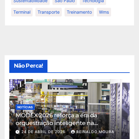
Sustentabilidade
São Paulo
Tecnologia
Terminal
Transporte
Treinamento
Wms
Não Perca!
NOTÍCIAS
MODEX 2026 reforça a era da
orquestração inteligente na
intralogística
24 DE ABRIL DE 2026
REINALDO MOURA