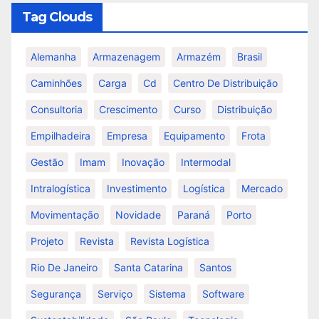
Tag Clouds
Alemanha
Armazenagem
Armazém
Brasil
Caminhões
Carga
Cd
Centro De Distribuição
Consultoria
Crescimento
Curso
Distribuição
Empilhadeira
Empresa
Equipamento
Frota
Gestão
Imam
Inovação
Intermodal
Intralogística
Investimento
Logística
Mercado
Movimentação
Novidade
Paraná
Porto
Projeto
Revista
Revista Logística
Rio De Janeiro
Santa Catarina
Santos
Segurança
Serviço
Sistema
Software