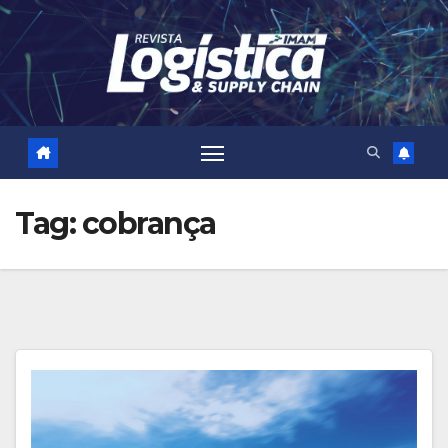
Skip
to
content
Tag:
cobrança