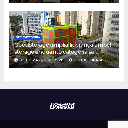
SEM CATEGORIA
GoodStorage amplia liderança em self
storage enquanto categoria se
consolida em São Paulo
30 DE MARÇO DE 2026
GOODSTORAGE