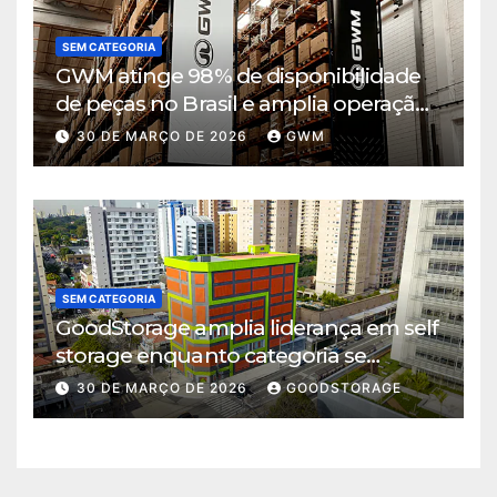
SEM CATEGORIA
GWM atinge 98% de disponibilidade
de peças no Brasil e amplia operação
logística em Cajamar
30 DE MARÇO DE 2026
GWM
SEM CATEGORIA
GoodStorage amplia liderança em self
storage enquanto categoria se
consolida em São Paulo
30 DE MARÇO DE 2026
GOODSTORAGE