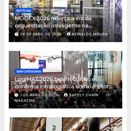
NOTÍCIAS
MODEX 2026 reforça a era da
orquestração inteligente na
intralogística
24 DE ABRIL DE 2026
REINALDO MOURA
SEM CATEGORIA
LogiMAT 2026 bate recordes e
confirma intralogística como motor
de decisão em tempos de incerteza
1 DE ABRIL DE 2026
SUPPLY CHAIN
MAGAZINE