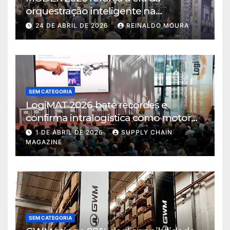
orquestração inteligente na
intralogística
24 DE ABRIL DE 2026
REINALDO MOURA
SEM CATEGORIA
LogiMAT 2026 bate recordes e
confirma intralogística como motor
de decisão em tempos de incerteza
1 DE ABRIL DE 2026
SUPPLY CHAIN
MAGAZINE
SEM CATEGORIA