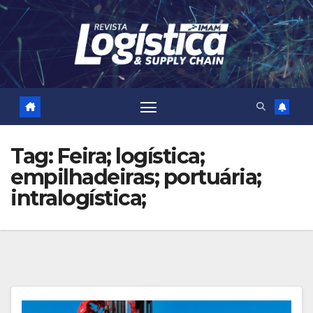
Skip
to
content
Tag:
Feira; logística;
empilhadeiras; portuária;
intralogística;