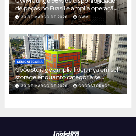
GWM atinge 98% de disponibilidade
de peças no Brasil e amplia operação
logística em Cajamar
30 DE MARÇO DE 2026
GWM
SEM CATEGORIA
GoodStorage amplia liderança em self
storage enquanto categoria se
consolida em São Paulo
30 DE MARÇO DE 2026
GOODSTORAGE