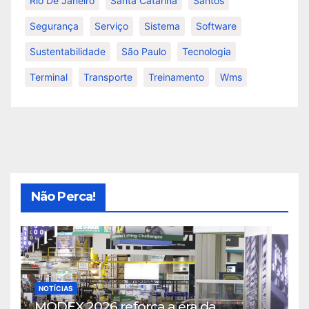
Rio De Janeiro
Santa Catarina
Santos
Segurança
Serviço
Sistema
Software
Sustentabilidade
São Paulo
Tecnologia
Terminal
Transporte
Treinamento
Wms
Não Perca!
NOTÍCIAS
MODEX 2026 reforça a era da