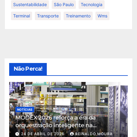
Sustentabilidade
São Paulo
Tecnologia
Terminal
Transporte
Treinamento
Wms
Não Perca!
NOTÍCIAS
MODEX 2026 reforça a era da
orquestração inteligente na
intralogística
24 DE ABRIL DE 2026
REINALDO MOURA