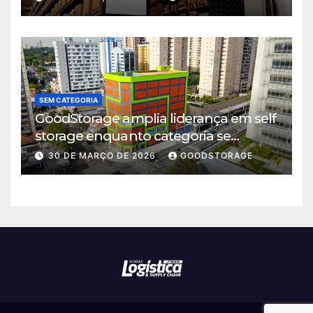
SEM CATEGORIA
GoodStorage amplia liderança em self
storage enquanto categoria se
consolida em São Paulo
30 DE MARÇO DE 2026
GOODSTORAGE