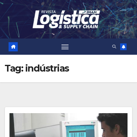
Skip
to
content
Tag:
indústrias