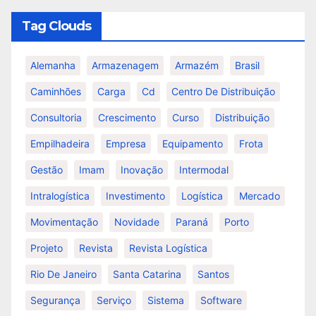
Tag Clouds
Alemanha
Armazenagem
Armazém
Brasil
Caminhões
Carga
Cd
Centro De Distribuição
Consultoria
Crescimento
Curso
Distribuição
Empilhadeira
Empresa
Equipamento
Frota
Gestão
Imam
Inovação
Intermodal
Intralogística
Investimento
Logística
Mercado
Movimentação
Novidade
Paraná
Porto
Projeto
Revista
Revista Logística
Rio De Janeiro
Santa Catarina
Santos
Segurança
Serviço
Sistema
Software