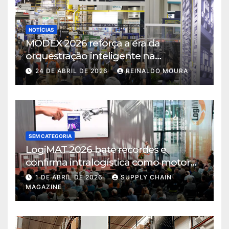
NOTÍCIAS
MODEX 2026 reforça a era da
orquestração inteligente na
intralogística
24 DE ABRIL DE 2026
REINALDO MOURA
SEM CATEGORIA
LogiMAT 2026 bate recordes e
confirma intralogística como motor
de decisão em tempos de incerteza
1 DE ABRIL DE 2026
SUPPLY CHAIN
MAGAZINE