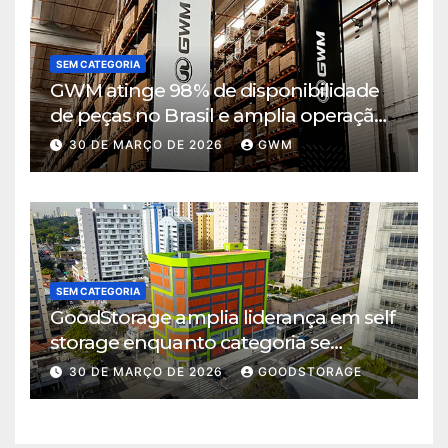
SEM CATEGORIA
GWM atinge 98% de disponibilidade
de peças no Brasil e amplia operação
logística em Cajamar
30 DE MARÇO DE 2026
GWM
SEM CATEGORIA
GoodStorage amplia liderança em self
storage enquanto categoria se
consolida em São Paulo
30 DE MARÇO DE 2026
GOODSTORAGE