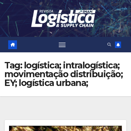
Skip
to
content
Tag:
logística; intralogística;
movimentação distribuição;
EY; logística urbana;