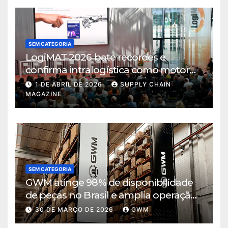
SEM CATEGORIA
LogiMAT 2026 bate recordes e
confirma intralogística como motor
de decisão em tempos de incerteza
1 DE ABRIL DE 2026
SUPPLY CHAIN
MAGAZINE
SEM CATEGORIA
GWM atinge 98% de disponibilidade
de peças no Brasil e amplia operação
logística em Cajamar
30 DE MARÇO DE 2026
GWM