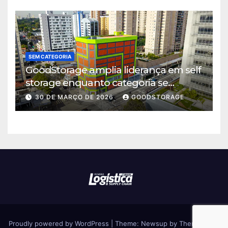
SEM CATEGORIA
GoodStorage amplia liderança em self
storage enquanto categoria se
consolida em São Paulo
30 DE MARÇO DE 2026
GOODSTORAGE
Proudly powered by WordPress
|
Theme: Newsup by
Themeansar
.