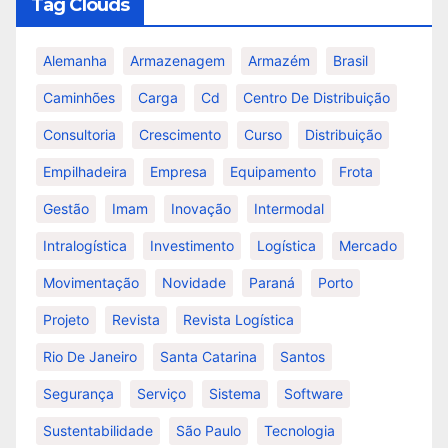
Tag Clouds
Alemanha
Armazenagem
Armazém
Brasil
Caminhões
Carga
Cd
Centro De Distribuição
Consultoria
Crescimento
Curso
Distribuição
Empilhadeira
Empresa
Equipamento
Frota
Gestão
Imam
Inovação
Intermodal
Intralogística
Investimento
Logística
Mercado
Movimentação
Novidade
Paraná
Porto
Projeto
Revista
Revista Logística
Rio De Janeiro
Santa Catarina
Santos
Segurança
Serviço
Sistema
Software
Sustentabilidade
São Paulo
Tecnologia