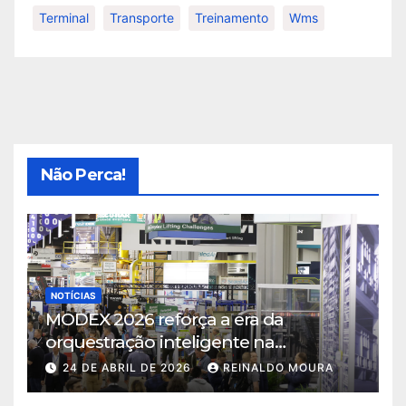
Terminal
Transporte
Treinamento
Wms
Não Perca!
NOTÍCIAS
MODEX 2026 reforça a era da
orquestração inteligente na
intralogística
24 DE ABRIL DE 2026
REINALDO MOURA