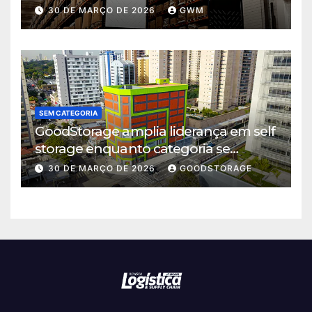
logística em Cajamar
30 DE MARÇO DE 2026
GWM
SEM CATEGORIA
GoodStorage amplia liderança em self
storage enquanto categoria se
consolida em São Paulo
30 DE MARÇO DE 2026
GOODSTORAGE