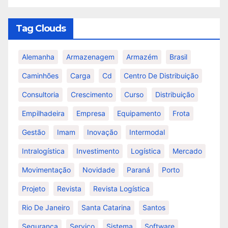
Tag Clouds
Alemanha
Armazenagem
Armazém
Brasil
Caminhões
Carga
Cd
Centro De Distribuição
Consultoria
Crescimento
Curso
Distribuição
Empilhadeira
Empresa
Equipamento
Frota
Gestão
Imam
Inovação
Intermodal
Intralogística
Investimento
Logística
Mercado
Movimentação
Novidade
Paraná
Porto
Projeto
Revista
Revista Logística
Rio De Janeiro
Santa Catarina
Santos
Segurança
Serviço
Sistema
Software