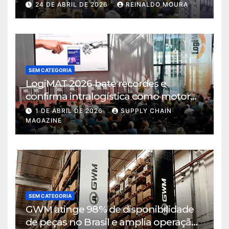
intralogística
24 DE ABRIL DE 2026
REINALDO MOURA
SEM CATEGORIA
LogiMAT 2026 bate recordes e
confirma intralogística como motor
de decisão em tempos de incerteza
1 DE ABRIL DE 2026
SUPPLY CHAIN
MAGAZINE
SEM CATEGORIA
GWM atinge 98% de disponibilidade
de peças no Brasil e amplia operação