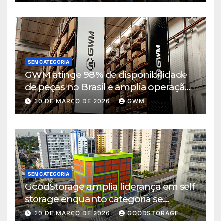
SEM CATEGORIA
GWM atinge 98% de disponibilidade
de peças no Brasil e amplia operação
logística em Cajamar
30 DE MARÇO DE 2026
GWM
SEM CATEGORIA
GoodStorage amplia liderança em self
storage enquanto categoria se
consolida em São Paulo
30 DE MARÇO DE 2026
GOODSTORAGE