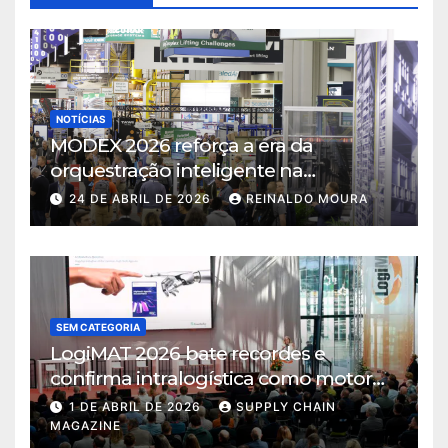
NOTÍCIAS
MODEX 2026 reforça a era da
orquestração inteligente na
intralogística
24 DE ABRIL DE 2026
REINALDO MOURA
SEM CATEGORIA
LogiMAT 2026 bate recordes e
confirma intralogística como motor
de decisão em tempos de incerteza
1 DE ABRIL DE 2026
SUPPLY CHAIN
MAGAZINE